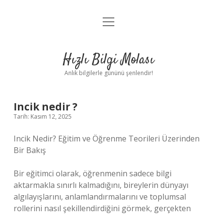
menüyü
Anasayfa
aç
Gizlilik Politikası
Hızlı Bilgi Molası
Yasal Uyarı
Anlık bilgilerle gününü şenlendir!
Hakkımızda
Incik nedir ?
Tarih: Kasım 12, 2025
Incik Nedir? Eğitim ve Öğrenme Teorileri Üzerinden
Bir Bakış
Bir eğitimci olarak, öğrenmenin sadece bilgi
aktarmakla sınırlı kalmadığını, bireylerin dünyayı
algılayışlarını, anlamlandırmalarını ve toplumsal
rollerini nasıl şekillendirdiğini görmek, gerçekten