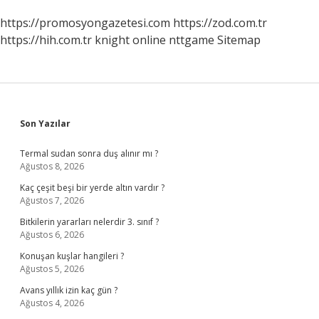
https://promosyongazetesi.com
https://zod.com.tr
https://hih.com.tr
knight online
nttgame
Sitemap
Sidebar
Son Yazılar
Termal sudan sonra duş alınır mı ?
Ağustos 8, 2026
Kaç çeşit beşi bir yerde altın vardır ?
Ağustos 7, 2026
Bitkilerin yararları nelerdir 3. sınıf ?
Ağustos 6, 2026
Konuşan kuşlar hangileri ?
Ağustos 5, 2026
Avans yıllık izin kaç gün ?
Ağustos 4, 2026