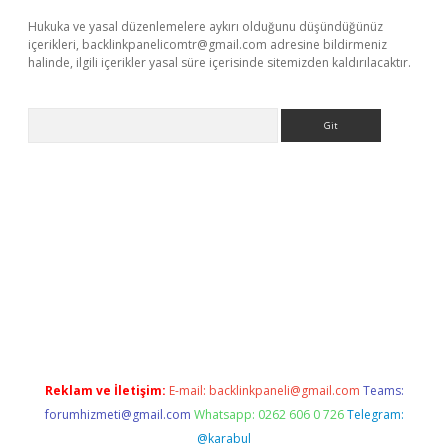
Hukuka ve yasal düzenlemelere aykırı olduğunu düşündüğünüz
içerikleri,
backlinkpanelicomtr@gmail.com
adresine bildirmeniz
halinde, ilgili içerikler yasal süre içerisinde sitemizden kaldırılacaktır.
Arama
iriş
Reklam ve İletişim:
E-mail:
backlinkpaneli@gmail.com
Teams:
forumhizmeti@gmail.com
Whatsapp: 0262 606 0 726
Telegram:
@karabul