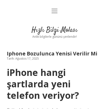
menüyü
Anasayfa
aç
Gizlilik Politikası
Hızlı Bilgi Molası
Yasal Uyarı
Anlık bilgilerle gününü şenlendir!
Hakkımızda
Iphone Bozulunca Yenisi Verilir Mi
Tarih: Ağustos 17, 2025
iPhone hangi
şartlarda yeni
telefon veriyor?