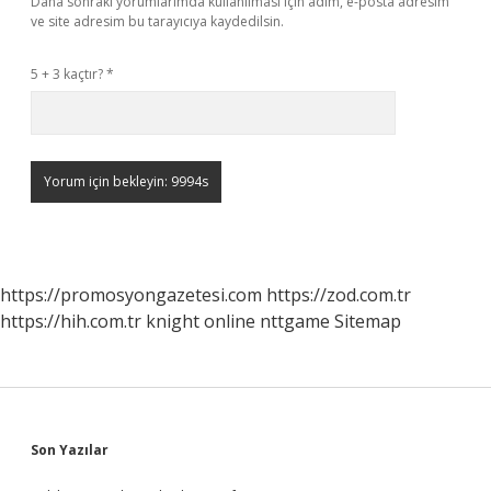
Daha sonraki yorumlarımda kullanılması için adım, e-posta adresim
ve site adresim bu tarayıcıya kaydedilsin.
5 + 3 kaçtır?
*
https://promosyongazetesi.com
https://zod.com.tr
https://hih.com.tr
knight online
nttgame
Sitemap
Sidebar
Son Yazılar