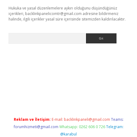
Hukuka ve yasal düzenlemelere aykırı olduğunu düşündüğünüz
içerikleri,
backlinkpanelicomtr@gmail.com
adresine bildirmeniz
halinde, ilgili içerikler yasal süre içerisinde sitemizden kaldırılacaktır.
Arama
dcasino giriş
Reklam ve İletişim:
E-mail:
backlinkpaneli@gmail.com
Teams:
forumhizmeti@gmail.com
Whatsapp: 0262 606 0 726
Telegram:
@karabul