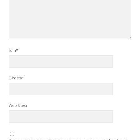
İsim*
E-Posta*
Web Sitesi