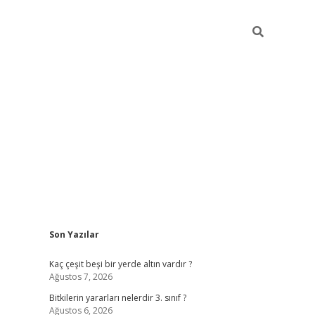
Sidebar
Son Yazılar
vdcasino giriş
Kaç çeşit beşi bir yerde altın vardır ?
Ağustos 7, 2026
Bitkilerin yararları nelerdir 3. sınıf ?
Ağustos 6, 2026