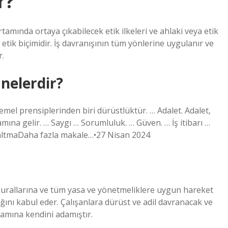
r?
 ortamında ortaya çıkabilecek etik ilkeleri ve ahlaki veya etik
etik biçimidir. İş davranışının tüm yönlerine uygulanır ve
r.
 nelerdir?
 temel prensiplerinden biri dürüstlüktür. … Adalet. Adalet,
mına gelir. … Saygı … Sorumluluk. … Güven. … İş itibarı …
azaltmaDaha fazla makale…•27 Nisan 2024
eri kurallarına ve tüm yasa ve yönetmeliklere uygun hareket
ağını kabul eder. Çalışanlara dürüst ve adil davranacak ve
rtamına kendini adamıştır.