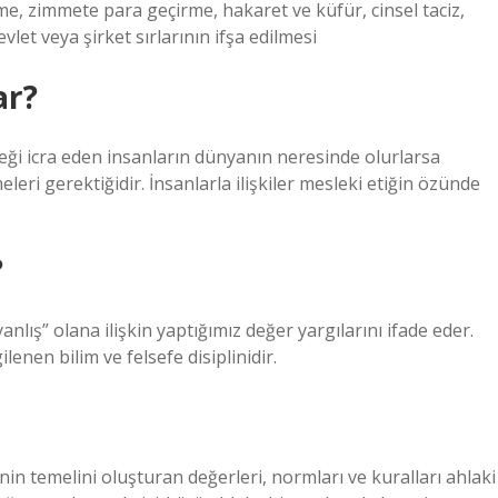
eme, zimmete para geçirme, hakaret ve küfür, cinsel taciz,
vlet veya şirket sırlarının ifşa edilmesi
ar?
leği icra eden insanların dünyanın neresinde olurlarsa
eri gerektiğidir. İnsanlarla ilişkiler mesleki etiğin özünde
?
yanlış” olana ilişkin yaptığımız değer yargılarını ifade eder.
lenen bilim ve felsefe disiplinidir.
rinin temelini oluşturan değerleri, normları ve kuralları ahlaki