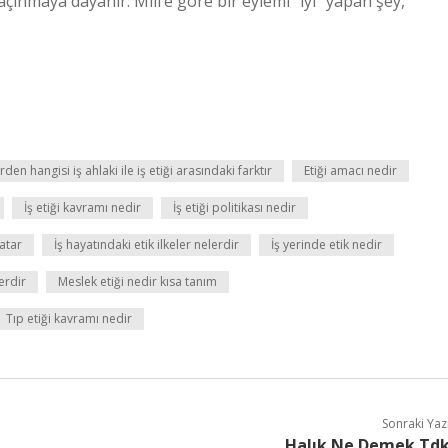
çınmaya dayanır. Mill’e göre bir eylemi “iyi” yapan şey,
den hangisi iş ahlaki ile iş etiği arasındaki farktır
Etiği amacı nedir
İş etiği kavramı nedir
İş etiği politikası nedir
yatar
İş hayatındaki etik ilkeler nelerdir
İş yerinde etik nedir
erdir
Meslek etiği nedir kısa tanım
Tıp etiği kavramı nedir
Sonraki Yaz
Halık Ne Demek Td