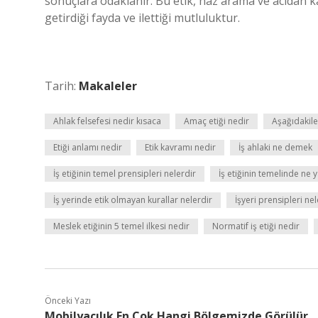
sonuçlara odaklanır. Bu etik, haz arama ve acıdan ka
getirdiği fayda ve ilettiği mutluluktur.
Tarih:
Makaleler
Ahlak felsefesi nedir kısaca
Amaç etiği nedir
Aşağıdakiler
Etiği anlamı nedir
Etik kavramı nedir
İş ahlaki ne demek
İş etiğinin temel prensipleri nelerdir
İş etiğinin temelinde ne 
İş yerinde etik olmayan kurallar nelerdir
İşyeri prensipleri nel
Meslek etiğinin 5 temel ilkesi nedir
Normatif iş etiği nedir
Önceki Yazı
Mobilyacılık En Çok Hangi Bölgemizde Görülür