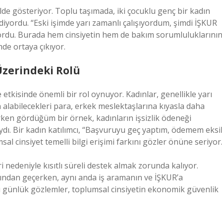
de gösteriyor. Toplu taşımada, iki çocuklu genç bir kadın
diyordu. “Eski işimde yarı zamanlı çalışıyordum, şimdi İŞKUR
iyordu. Burada hem cinsiyetin hem de bakım sorumluluklarını
mde ortaya çıkıyor.
Üzerindeki Rolü
 etkisinde önemli bir rol oynuyor. Kadınlar, genellikle yarı
n alabilecekleri para, erkek meslektaşlarına kıyasla daha
ırken gördüğüm bir örnek, kadınların işsizlik ödeneği
ydı. Bir kadın katılımcı, “Başvuruyu geç yaptım, ödemem eksi
al cinsiyet temelli bilgi erişimi farkını gözler önüne seriyor
ri nedeniyle kısıtlı süreli destek almak zorunda kalıyor.
ından geçerken, aynı anda iş aramanın ve İŞKUR’a
ünlük gözlemler, toplumsal cinsiyetin ekonomik güvenlik