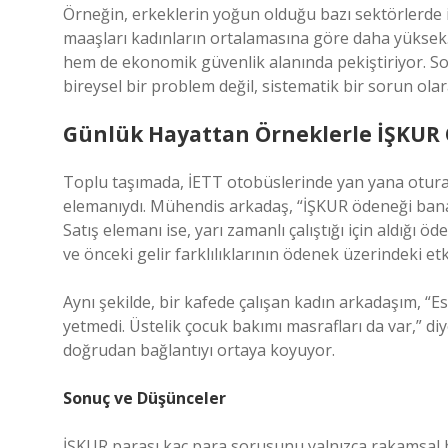
Örneğin, erkeklerin yoğun olduğu bazı sektörlerde i
maaşları kadınların ortalamasına göre daha yüksek. 
hem de ekonomik güvenlik alanında pekiştiriyor. Sosy
bireysel bir problem değil, sistematik bir sorun olar
Günlük Hayattan Örneklerle İŞKUR
Toplu taşımada, İETT otobüslerinde yan yana oturan i
elemanıydı. Mühendis arkadaş, “İŞKUR ödeneği bana ye
Satış elemanı ise, yarı zamanlı çalıştığı için aldığ
ve önceki gelir farklılıklarının ödenek üzerindeki etk
Aynı şekilde, bir kafede çalışan kadın arkadaşım, “E
yetmedi. Üstelik çocuk bakımı masrafları da var,” d
doğrudan bağlantıyı ortaya koyuyor.
Sonuç ve Düşünceler
İŞKUR parası kaç para sorusunu yalnızca rakamsal bi