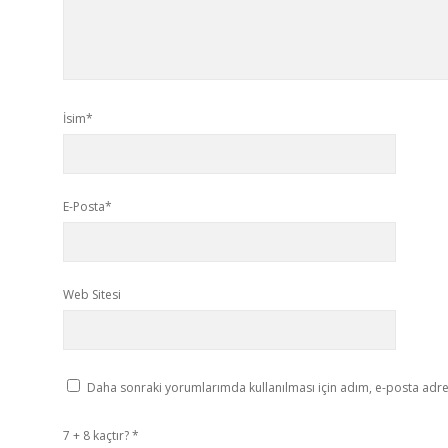
İsim*
E-Posta*
Web Sitesi
Daha sonraki yorumlarımda kullanılması için adım, e-posta adres
7 + 8 kaçtır?
*