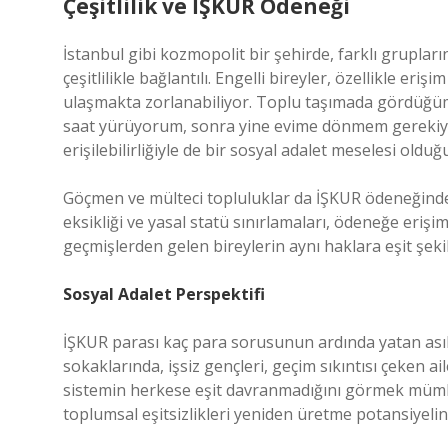
Çeşitlilik ve İŞKUR Ödeneği
İstanbul gibi kozmopolit bir şehirde, farklı gruplar
çeşitlilikle bağlantılı. Engelli bireyler, özellikle e
ulaşmakta zorlanabiliyor. Toplu taşımada gördüğüm 
saat yürüyorum, sonra yine evime dönmem gerekiyor
erişilebilirliğiyle de bir sosyal adalet meselesi oldu
Göçmen ve mülteci topluluklar da İŞKUR ödeneğinden y
eksikliği ve yasal statü sınırlamaları, ödeneğe erişim
geçmişlerden gelen bireylerin aynı haklara eşit şek
Sosyal Adalet Perspektifi
İŞKUR parası kaç para sorusunun ardında yatan asıl
sokaklarında, işsiz gençleri, geçim sıkıntısı çeken ai
sistemin herkese eşit davranmadığını görmek mümkün.
toplumsal eşitsizlikleri yeniden üretme potansiyeli