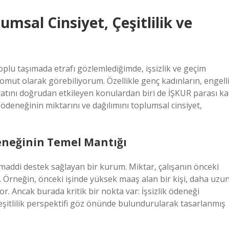
msal Cinsiyet, Çeşitlilik ve
oplu taşımada etrafı gözlemlediğimde, işsizlik ve geçim
i somut olarak görebiliyorum. Özellikle genç kadınların, engell
ayatını doğrudan etkileyen konulardan biri de İŞKUR parası ka
 ödeneğinin miktarını ve dağılımını toplumsal cinsiyet,
deneğinin Temel Mantığı
a maddi destek sağlayan bir kurum. Miktar, çalışanın önceki
. Örneğin, önceki işinde yüksek maaş alan bir kişi, daha uzu
or. Ancak burada kritik bir nokta var: İşsizlik ödeneği
 çeşitlilik perspektifi göz önünde bulundurularak tasarlanmış