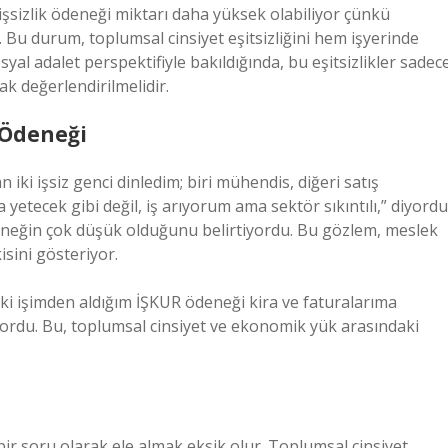
şsizlik ödeneği miktarı daha yüksek olabiliyor çünkü
Bu durum, toplumsal cinsiyet eşitsizliğini hem işyerinde
al adalet perspektifiyle bakıldığında, bu eşitsizlikler sadec
ak değerlendirilmelidir.
 Ödeneği
ki işsiz genci dinledim; biri mühendis, diğeri satış
tecek gibi değil, iş arıyorum ama sektör sıkıntılı,” diyordu
ı ödeneğin çok düşük olduğunu belirtiyordu. Bu gözlem, meslek
isini gösteriyor.
ski işimden aldığım İŞKUR ödeneği kira ve faturalarıma
iyordu. Bu, toplumsal cinsiyet ve ekonomik yük arasındaki
r soru olarak ele almak eksik olur. Toplumsal cinsiyet,