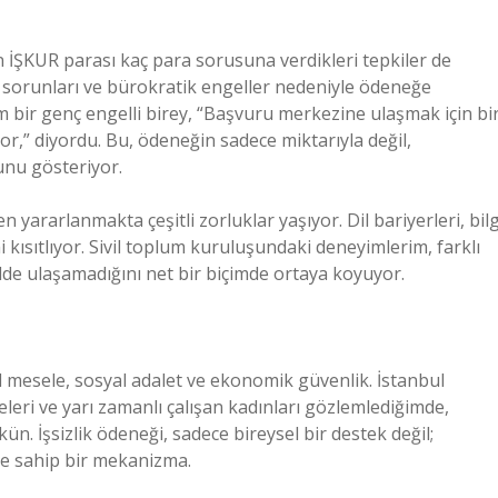
ın İŞKUR parası kaç para sorusuna verdikleri tepkiler de
rişim sorunları ve bürokratik engeller nedeniyle ödeneğe
bir genç engelli birey, “Başvuru merkezine ulaşmak için bi
,” diyordu. Bu, ödeneğin sadece miktarıyla değil,
ğunu gösteriyor.
ararlanmakta çeşitli zorluklar yaşıyor. Dil bariyerleri, bilg
i kısıtlıyor. Sivil toplum kuruluşundaki deneyimlerim, farklı
ilde ulaşamadığını net bir biçimde ortaya koyuyor.
 mesele, sosyal adalet ve ekonomik güvenlik. İstanbul
leleri ve yarı zamanlı çalışan kadınları gözlemlediğimde,
 İşsizlik ödeneği, sadece bireysel bir destek değil;
ne sahip bir mekanizma.