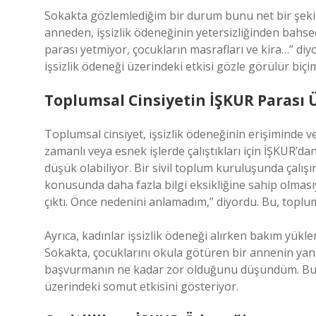
Sokakta gözlemlediğim bir durum bunu net bir şekil
anneden, işsizlik ödeneğinin yetersizliğinden bahse
parası yetmiyor, çocukların masrafları ve kira…” d
işsizlik ödeneği üzerindeki etkisi gözle görülür biçi
Toplumsal Cinsiyetin İŞKUR Parası 
Toplumsal cinsiyet, işsizlik ödeneğinin erişiminde ve
zamanlı veya esnek işlerde çalıştıkları için İŞKUR’da
düşük olabiliyor. Bir sivil toplum kuruluşunda çalış
konusunda daha fazla bilgi eksikliğine sahip olması
çıktı. Önce nedenini anlamadım,” diyordu. Bu, toplums
Ayrıca, kadınlar işsizlik ödeneği alırken bakım yükle
Sokakta, çocuklarını okula götüren bir annenin yan
başvurmanın ne kadar zor olduğunu düşündüm. Bu g
üzerindeki somut etkisini gösteriyor.