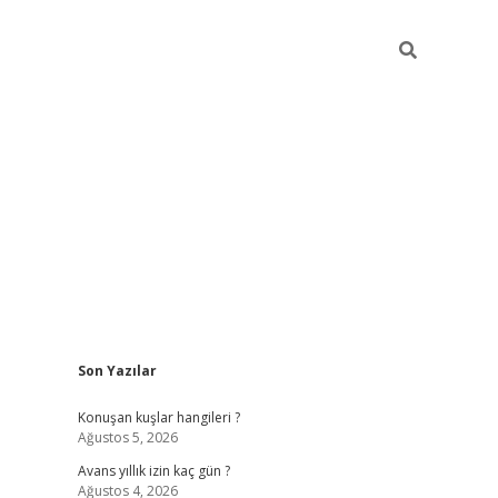
Sidebar
Son Yazılar
vdcasino giriş
Konuşan kuşlar hangileri ?
Ağustos 5, 2026
Avans yıllık izin kaç gün ?
Ağustos 4, 2026