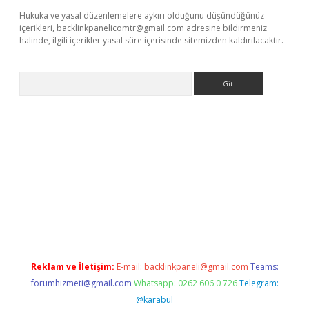
Hukuka ve yasal düzenlemelere aykırı olduğunu düşündüğünüz
içerikleri,
backlinkpanelicomtr@gmail.com
adresine bildirmeniz
halinde, ilgili içerikler yasal süre içerisinde sitemizden kaldırılacaktır.
Arama
iriş
Reklam ve İletişim:
E-mail:
backlinkpaneli@gmail.com
Teams:
forumhizmeti@gmail.com
Whatsapp: 0262 606 0 726
Telegram:
@karabul