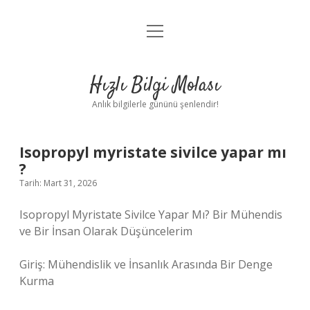
menüyü
Anasayfa
aç
Gizlilik Politikası
Hızlı Bilgi Molası
Yasal Uyarı
Anlık bilgilerle gününü şenlendir!
Hakkımızda
Isopropyl myristate sivilce yapar mı
?
Tarih: Mart 31, 2026
Isopropyl Myristate Sivilce Yapar Mı? Bir Mühendis
ve Bir İnsan Olarak Düşüncelerim
Giriş: Mühendislik ve İnsanlık Arasında Bir Denge
Kurma