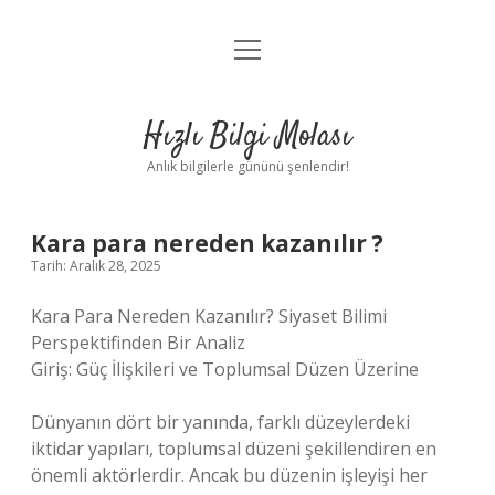
menüyü
Anasayfa
aç
Gizlilik Politikası
Hızlı Bilgi Molası
Yasal Uyarı
Anlık bilgilerle gününü şenlendir!
Hakkımızda
Kara para nereden kazanılır ?
Tarih: Aralık 28, 2025
Kara Para Nereden Kazanılır? Siyaset Bilimi
Perspektifinden Bir Analiz
Giriş: Güç İlişkileri ve Toplumsal Düzen Üzerine
Dünyanın dört bir yanında, farklı düzeylerdeki
iktidar yapıları, toplumsal düzeni şekillendiren en
önemli aktörlerdir. Ancak bu düzenin işleyişi her