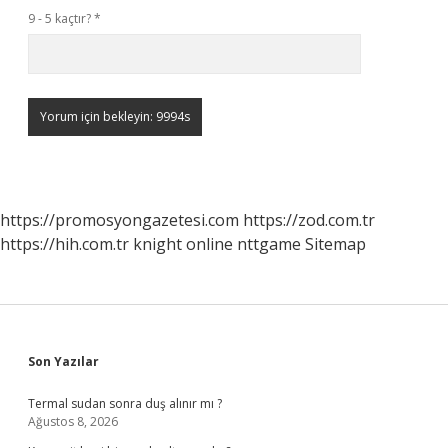
9 - 5 kaçtır?
*
https://promosyongazetesi.com
https://zod.com.tr
https://hih.com.tr
knight online
nttgame
Sitemap
Sidebar
Son Yazılar
Termal sudan sonra duş alınır mı ?
Ağustos 8, 2026