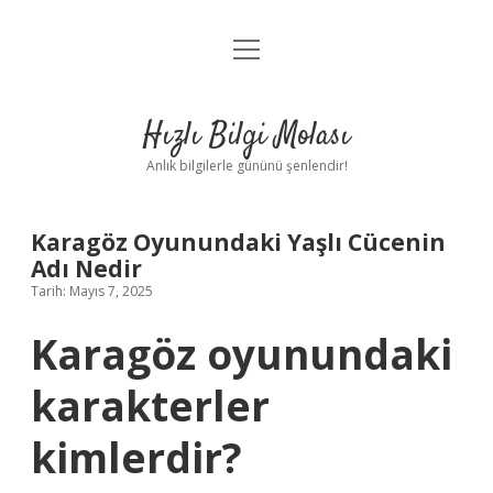
menüyü
Anasayfa
aç
Gizlilik Politikası
Hızlı Bilgi Molası
Yasal Uyarı
Anlık bilgilerle gününü şenlendir!
Hakkımızda
Karagöz Oyunundaki Yaşlı Cücenin
Adı Nedir
Tarih: Mayıs 7, 2025
Karagöz oyunundaki
karakterler
kimlerdir?