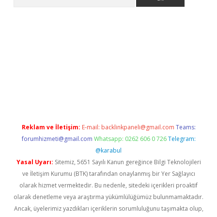
giriş
Reklam ve İletişim:
E-mail:
backlinkpaneli@gmail.com
Teams:
forumhizmeti@gmail.com
Whatsapp: 0262 606 0 726
Telegram:
@karabul
Yasal Uyarı:
Sitemiz, 5651 Sayılı Kanun gereğince Bilgi Teknolojileri
ve İletişim Kurumu (BTK) tarafından onaylanmış bir Yer Sağlayıcı
olarak hizmet vermektedir. Bu nedenle, sitedeki içerikleri proaktif
olarak denetleme veya araştırma yükümlülüğümüz bulunmamaktadır.
Ancak, üyelerimiz yazdıkları içeriklerin sorumluluğunu taşımakta olup,