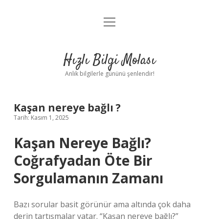
menüyü
Anasayfa
aç
Gizlilik Politikası
Hızlı Bilgi Molası
Yasal Uyarı
Anlık bilgilerle gününü şenlendir!
Hakkımızda
Kaşan nereye bağlı ?
Tarih: Kasım 1, 2025
Kaşan Nereye Bağlı?
Coğrafyadan Öte Bir
Sorgulamanın Zamanı
Bazı sorular basit görünür ama altında çok daha
derin tartışmalar yatar. “Kaşan nereye bağlı?”