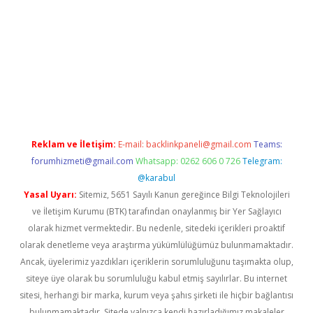
 giriş
Reklam ve İletişim:
E-mail:
backlinkpaneli@gmail.com
Teams:
forumhizmeti@gmail.com
Whatsapp: 0262 606 0 726
Telegram:
@karabul
Yasal Uyarı:
Sitemiz, 5651 Sayılı Kanun gereğince Bilgi Teknolojileri
ve İletişim Kurumu (BTK) tarafından onaylanmış bir Yer Sağlayıcı
olarak hizmet vermektedir. Bu nedenle, sitedeki içerikleri proaktif
olarak denetleme veya araştırma yükümlülüğümüz bulunmamaktadır.
Ancak, üyelerimiz yazdıkları içeriklerin sorumluluğunu taşımakta olup,
siteye üye olarak bu sorumluluğu kabul etmiş sayılırlar. Bu internet
sitesi, herhangi bir marka, kurum veya şahıs şirketi ile hiçbir bağlantısı
bulunmamaktadır. Sitede yalnızca kendi hazırladığımız makaleler