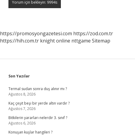
https://promosyongazetesi.com
https://zod.com.tr
https://hih.com.tr
knight online
nttgame
Sitemap
Sidebar
Son Yazılar
Termal sudan sonra duş alınır mı ?
Ağustos 8, 2026
Kaç çeşit beşi bir yerde altın vardır ?
Ağustos 7, 2026
Bitkilerin yararları nelerdir 3. sınıf ?
Ağustos 6, 2026
Konuşan kuşlar hangileri ?