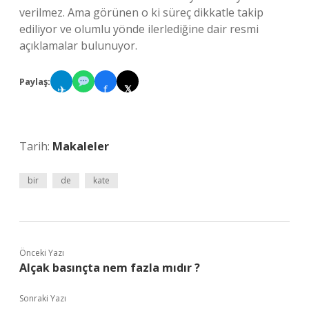
verilmez. Ama görünen o ki süreç dikkatle takip
ediliyor ve olumlu yönde ilerlediğine dair resmi
açıklamalar bulunuyor.
Paylaş:
✈
f
𝕏
Tarih:
Makaleler
bir
de
kate
Önceki Yazı
Alçak basınçta nem fazla mıdır ?
Sonraki Yazı