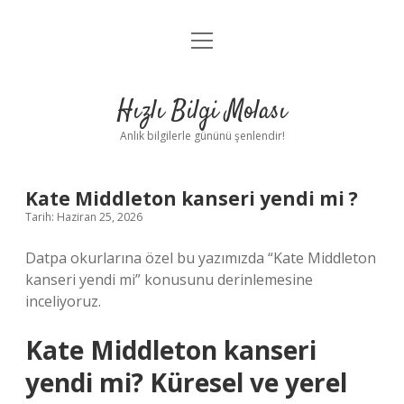
menüyü
Anasayfa
aç
Gizlilik Politikası
Hızlı Bilgi Molası
Yasal Uyarı
Anlık bilgilerle gününü şenlendir!
Hakkımızda
Kate Middleton kanseri yendi mi ?
Tarih: Haziran 25, 2026
Datpa okurlarına özel bu yazımızda “Kate Middleton
kanseri yendi mi” konusunu derinlemesine
inceliyoruz.
Kate Middleton kanseri
yendi mi? Küresel ve yerel