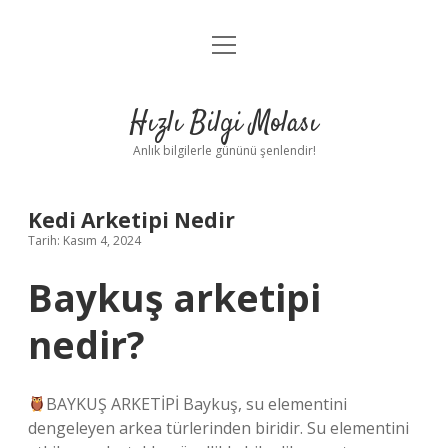
menüyü
Anasayfa
aç
Gizlilik Politikası
Hızlı Bilgi Molası
Yasal Uyarı
Anlık bilgilerle gününü şenlendir!
Hakkımızda
Kedi Arketipi Nedir
Tarih: Kasım 4, 2024
Baykuş arketipi
nedir?
BAYKUŞ ARKETİPİ Baykuş, su elementini
dengeleyen arkea türlerinden biridir. Su elementini