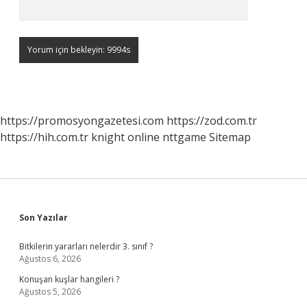
https://promosyongazetesi.com
https://zod.com.tr
https://hih.com.tr
knight online
nttgame
Sitemap
Sidebar
Son Yazılar
Bitkilerin yararları nelerdir 3. sınıf ?
Ağustos 6, 2026
Konuşan kuşlar hangileri ?
Ağustos 5, 2026