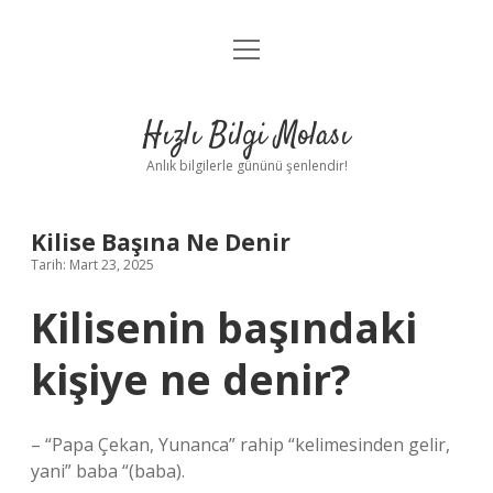
menüyü
Anasayfa
aç
Gizlilik Politikası
Hızlı Bilgi Molası
Yasal Uyarı
Anlık bilgilerle gününü şenlendir!
Hakkımızda
Kilise Başına Ne Denir
Tarih: Mart 23, 2025
Kilisenin başındaki
kişiye ne denir?
– “Papa Çekan, Yunanca” rahip “kelimesinden gelir,
yani” baba “(baba).