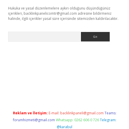
Hukuka ve yasal düzenlemelere aykırı olduğunu düşündüğünüz
içerikleri,
backlinkpanelicomtr@gmail.com
adresine bildirmeniz
halinde, ilgili içerikler yasal süre içerisinde sitemizden kaldırılacaktır.
Arama
iş
Reklam ve İletişim:
E-mail:
backlinkpaneli@gmail.com
Teams:
forumhizmeti@gmail.com
Whatsapp: 0262 606 0 726
Telegram:
@karabul