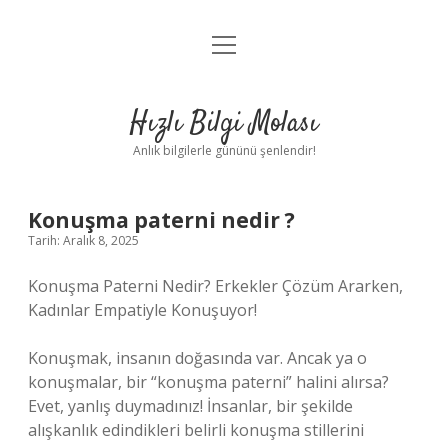
menüyü
Anasayfa
aç
Gizlilik Politikası
Hızlı Bilgi Molası
Yasal Uyarı
Anlık bilgilerle gününü şenlendir!
Hakkımızda
Konuşma paterni nedir ?
Tarih: Aralık 8, 2025
Konuşma Paterni Nedir? Erkekler Çözüm Ararken,
Kadınlar Empatiyle Konuşuyor!
Konuşmak, insanın doğasında var. Ancak ya o
konuşmalar, bir “konuşma paterni” halini alırsa?
Evet, yanlış duymadınız! İnsanlar, bir şekilde
alışkanlık edindikleri belirli konuşma stillerini