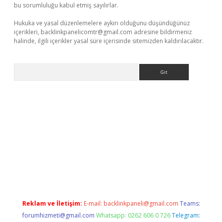
bu sorumluluğu kabul etmiş sayılırlar.
Hukuka ve yasal düzenlemelere aykırı olduğunu düşündüğünüz
içerikleri,
backlinkpanelicomtr@gmail.com
adresine bildirmeniz
halinde, ilgili içerikler yasal süre içerisinde sitemizden kaldırılacaktır.
Arama
o giriş
Reklam ve İletişim:
E-mail:
backlinkpaneli@gmail.com
Teams:
forumhizmeti@gmail.com
Whatsapp: 0262 606 0 726
Telegram: