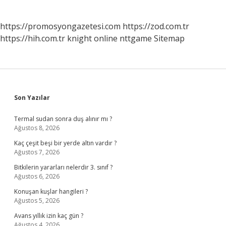
https://promosyongazetesi.com
https://zod.com.tr
https://hih.com.tr
knight online
nttgame
Sitemap
Sidebar
Son Yazılar
Termal sudan sonra duş alınır mı ?
Ağustos 8, 2026
Kaç çeşit beşi bir yerde altın vardır ?
Ağustos 7, 2026
Bitkilerin yararları nelerdir 3. sınıf ?
Ağustos 6, 2026
Konuşan kuşlar hangileri ?
Ağustos 5, 2026
Avans yıllık izin kaç gün ?
Ağustos 4, 2026