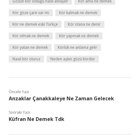
Gözün kör olduğu nasıl anlaşılır
Kör ama ne demek
Kör göze çare var mı
Kör kalmak ne demek
Kör ne demek eski Türkçe
Kör olana ne denir
Kör olmak ne demek
Kör yapmak ne demek
Kör yatan ne demek
Körlük ne anlama gelir
Nasıl kör oluruz
Neden aşkın gözü kördür
Önceki Yazı
Anzaklar Çanakkaleye Ne Zaman Gelecek
Sonraki Yazı
Küfran Ne Demek Tdk