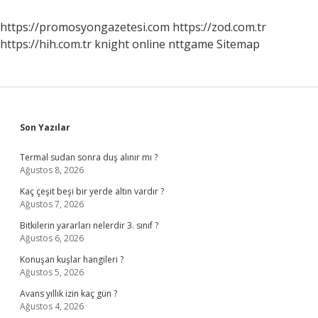
https://promosyongazetesi.com
https://zod.com.tr
https://hih.com.tr
knight online
nttgame
Sitemap
Sidebar
Son Yazılar
Termal sudan sonra duş alınır mı ?
Ağustos 8, 2026
Kaç çeşit beşi bir yerde altın vardır ?
Ağustos 7, 2026
Bitkilerin yararları nelerdir 3. sınıf ?
Ağustos 6, 2026
Konuşan kuşlar hangileri ?
Ağustos 5, 2026
Avans yıllık izin kaç gün ?
Ağustos 4, 2026