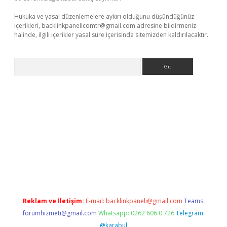
Hukuka ve yasal düzenlemelere aykırı olduğunu düşündüğünüz
içerikleri,
backlinkpanelicomtr@gmail.com
adresine bildirmeniz
halinde, ilgili içerikler yasal süre içerisinde sitemizden kaldırılacaktır.
Arama
iriş
Reklam ve İletişim:
E-mail:
backlinkpaneli@gmail.com
Teams:
forumhizmeti@gmail.com
Whatsapp: 0262 606 0 726
Telegram:
@karabul