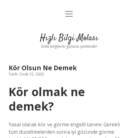
menüyü
Anasayfa
aç
Gizlilik Politikası
Hızlı Bilgi Molası
Yasal Uyarı
Anlık bilgilerle gününü şenlendir!
Hakkımızda
Kör Olsun Ne Demek
Tarih: Ocak 15, 2025
Kör olmak ne
demek?
Yasal olarak kör ve görme engelli tanımı: Gerekli
tüm düzeltmelerden sonra iyi gözünde görme