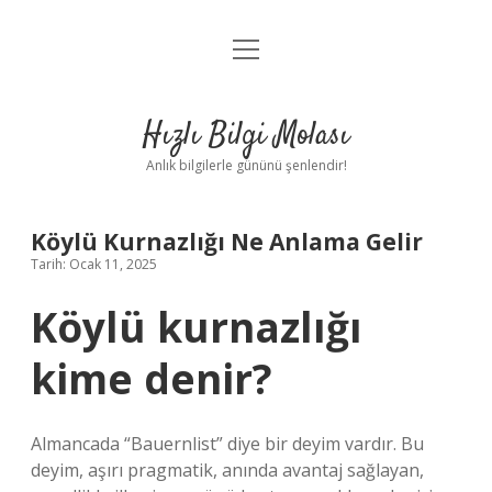
menüyü
Anasayfa
aç
Gizlilik Politikası
Hızlı Bilgi Molası
Yasal Uyarı
Anlık bilgilerle gününü şenlendir!
Hakkımızda
Köylü Kurnazlığı Ne Anlama Gelir
Tarih: Ocak 11, 2025
Köylü kurnazlığı
kime denir?
Almancada “Bauernlist” diye bir deyim vardır. Bu
deyim, aşırı pragmatik, anında avantaj sağlayan,