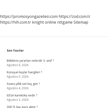
https://promosyongazetesi.com
https://zod.com.tr
https://hih.com.tr
knight online
nttgame
Sitemap
Sidebar
Son Yazılar
Bitkilerin yararları nelerdir 3. sınıf ?
Ağustos 6, 2026
Konuşan kuşlar hangileri ?
Ağustos 5, 2026
Avans yıllık izin kaç gün ?
Ağustos 4, 2026
63’ün karekökü nedir ?
Ağustos 3, 2026
300 TL kaç euro alınır ?