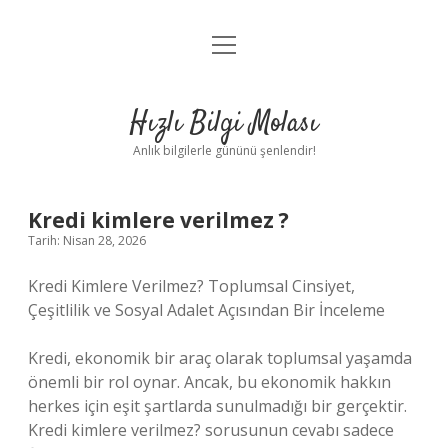
menüyü
Anasayfa
aç
Gizlilik Politikası
Hızlı Bilgi Molası
Yasal Uyarı
Anlık bilgilerle gününü şenlendir!
Hakkımızda
Kredi kimlere verilmez ?
Tarih: Nisan 28, 2026
Kredi Kimlere Verilmez? Toplumsal Cinsiyet,
Çeşitlilik ve Sosyal Adalet Açısından Bir İnceleme
Kredi, ekonomik bir araç olarak toplumsal yaşamda
önemli bir rol oynar. Ancak, bu ekonomik hakkın
herkes için eşit şartlarda sunulmadığı bir gerçektir.
Kredi kimlere verilmez? sorusunun cevabı sadece