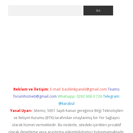
Arama
iş
Reklam ve İletişim:
E-mail:
backlinkpaneli@gmail.com
Teams:
forumhizmeti@gmail.com
Whatsapp: 0262 606 0 726
Telegram:
@karabul
Yasal Uyarı:
Sitemiz, 5651 Sayılı Kanun gereğince Bilgi Teknolojileri
ve İletişim Kurumu (BTK) tarafından onaylanmış bir Yer Sağlayıcı
olarak hizmet vermektedir. Bu nedenle, sitedeki içerikleri proaktif
olarak denetleme veya araştırma yükümlülüğümüz bulunmamaktadır.