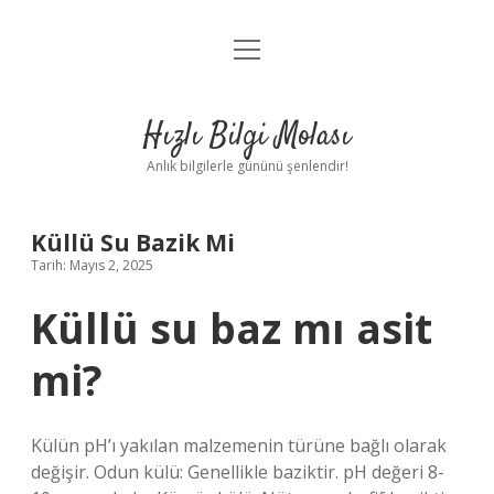
menüyü
Anasayfa
aç
Gizlilik Politikası
Hızlı Bilgi Molası
Yasal Uyarı
Anlık bilgilerle gününü şenlendir!
Hakkımızda
Küllü Su Bazik Mi
Tarih: Mayıs 2, 2025
Küllü su baz mı asit
mi?
Külün pH’ı yakılan malzemenin türüne bağlı olarak
değişir. Odun külü: Genellikle baziktir. pH değeri 8-