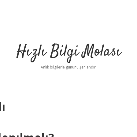
Hızlı Bilgi Molası
Anlık bilgilerle gününü şenlendir!
ı