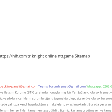
https://hih.com.tr
knight online
nttgame
Sitemap
backlinkpaneli@gmail.com
Teams:
forumhizmeti@gmail.com
Whatsapp: 0262 6
i ve İletişim Kurumu (BTK) tarafından onaylanmış bir Yer Sağlayıcı olarak hizmet 
zdıkları içeriklerin sorumluluğunu taşımakta olup, siteye üye olarak bu sorumlu
itede yalnızca kendi hazırladığımız makaleler paylaşılmaktadır. Burada yer alan 
le isim benzerlikleri tamamen tesadüfidir. Sitemiz, kar amacı gütmeyen ve tama