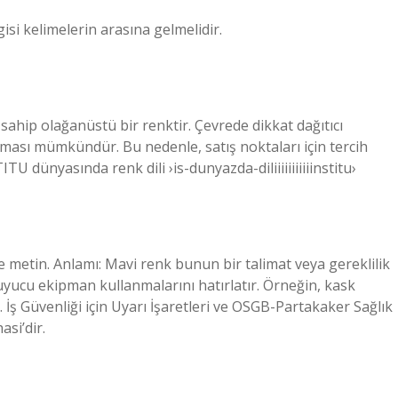
gisi kelimelerin arasına gelmelidir.
e sahip olağanüstü bir renktir. Çevrede dikkat dağıtıcı
laması mümkündür. Bu nedenle, satış noktaları için tercih
TU dünyasında renk dili ›is-dunyazda-diliiiiiiiiiiinstitu›
 metin. Anlamı: Mavi renk bunun bir talimat veya gereklilik
oruyucu ekipman kullanmalarını hatırlatır. Örneğin, kask
 İş Güvenliği için Uyarı İşaretleri ve OSGB-Partakaker Sağlık
si’dir.