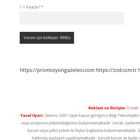
7 + 8 kaçtır?
*
https://promosyongazetesi.com
https://zod.com.tr
Reklam ve İletişim:
E-mail:
Yasal Uyarı:
Sitemiz, 5651 Sayılı Kanun gereğince Bilgi Teknolojiler
veya araştırma yükümlülüğümüz bulunmamaktadır. Ancak, üyelerimiz ya
kurum veya şahıs şirketi ile hiçbir bağlantısı bulunmamaktadır. S
hakkında paylaşım yapılmamaktadır. Gerçek kurum ve kişiler i