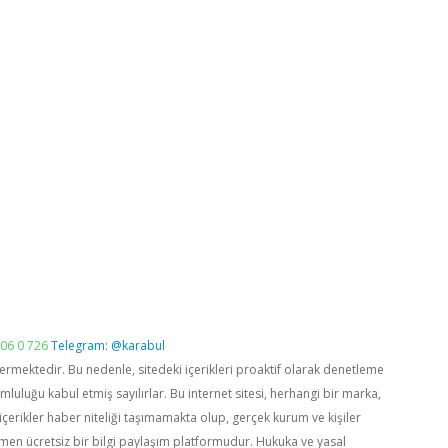
06 0 726
Telegram: @karabul
vermektedir. Bu nedenle, sitedeki içerikleri proaktif olarak denetleme
luğu kabul etmiş sayılırlar. Bu internet sitesi, herhangi bir marka,
içerikler haber niteliği taşımamakta olup, gerçek kurum ve kişiler
men ücretsiz bir bilgi paylaşım platformudur. Hukuka ve yasal