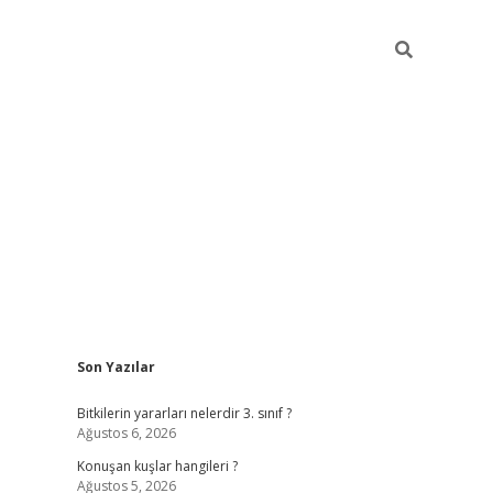
Sidebar
Son Yazılar
vdcasino gir
Bitkilerin yararları nelerdir 3. sınıf ?
Ağustos 6, 2026
Konuşan kuşlar hangileri ?
Ağustos 5, 2026