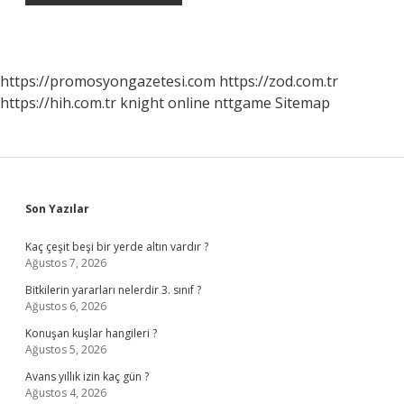
https://promosyongazetesi.com
https://zod.com.tr
https://hih.com.tr
knight online
nttgame
Sitemap
Sidebar
Son Yazılar
Kaç çeşit beşi bir yerde altın vardır ?
Ağustos 7, 2026
Bitkilerin yararları nelerdir 3. sınıf ?
Ağustos 6, 2026
Konuşan kuşlar hangileri ?
Ağustos 5, 2026
Avans yıllık izin kaç gün ?
Ağustos 4, 2026