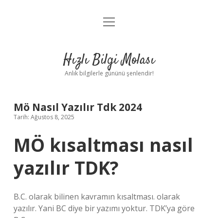
menüyü
Anasayfa
aç
Gizlilik Politikası
Hızlı Bilgi Molası
Yasal Uyarı
Anlık bilgilerle gününü şenlendir!
Hakkımızda
Mö Nasıl Yazılır Tdk 2024
Tarih: Ağustos 8, 2025
MÖ kısaltması nasıl
yazılır TDK?
B.C. olarak bilinen kavramın kısaltması. olarak
yazılır. Yani BC diye bir yazımı yoktur. TDK’ya göre