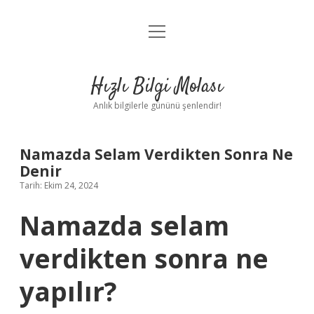
menüyü
Anasayfa
aç
Gizlilik Politikası
Hızlı Bilgi Molası
Yasal Uyarı
Anlık bilgilerle gününü şenlendir!
Hakkımızda
Namazda Selam Verdikten Sonra Ne
Denir
Tarih: Ekim 24, 2024
Namazda selam
verdikten sonra ne
yapılır?