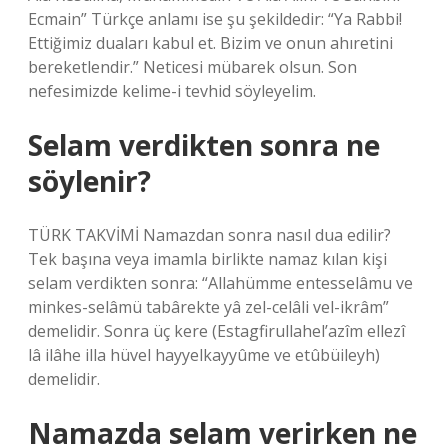
Ecmain” Türkçe anlamı ise şu şekildedir: “Ya Rabbi!
Ettiğimiz duaları kabul et. Bizim ve onun ahıretini
bereketlendir.” Neticesi mübarek olsun. Son
nefesimizde kelime-i tevhid söyleyelim.
Selam verdikten sonra ne
söylenir?
TÜRK TAKVİMİ Namazdan sonra nasıl dua edilir?
Tek başına veya imamla birlikte namaz kılan kişi
selam verdikten sonra: “Allahümme entesselâmu ve
minkes-selâmü tabârekte yâ zel-celâli vel-ikrâm”
demelidir. Sonra üç kere (Estagfirullahel’azîm ellezî
lâ ilâhe illa hüvel hayyelkayyûme ve etûbüileyh)
demelidir.
Namazda selam verirken ne