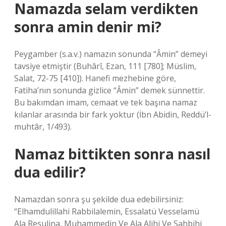
Namazda selam verdikten
sonra amin denir mi?
Peygamber (s.a.v.) namazın sonunda “Âmin” demeyi
tavsiye etmiştir (Buhârî, Ezan, 111 [780]; Müslim,
Salat, 72-75 [410]). Hanefi mezhebine göre,
Fatiha’nın sonunda gizlice “Âmin” demek sünnettir.
Bu bakımdan imam, cemaat ve tek başına namaz
kılanlar arasında bir fark yoktur (İbn Abidin, Reddü’l-
muhtâr, 1/493).
Namaz bittikten sonra nasıl
dua edilir?
Namazdan sonra şu şekilde dua edebilirsiniz:
“Elhamdulillahi Rabbilalemin, Essalatü Vesselamü
Ala Resulina, Muhammedin Ve Ala Alihi Ve Sahbihi