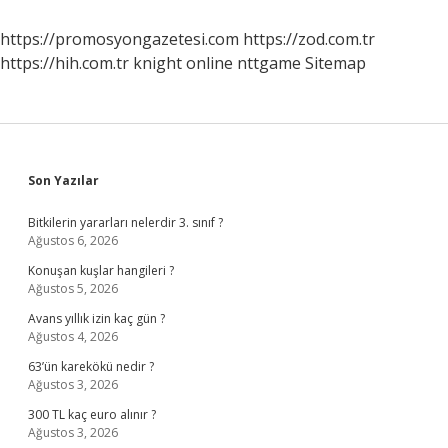
https://promosyongazetesi.com
https://zod.com.tr
https://hih.com.tr
knight online
nttgame
Sitemap
Sidebar
Son Yazılar
Bitkilerin yararları nelerdir 3. sınıf ?
Ağustos 6, 2026
Konuşan kuşlar hangileri ?
Ağustos 5, 2026
Avans yıllık izin kaç gün ?
Ağustos 4, 2026
63’ün karekökü nedir ?
Ağustos 3, 2026
300 TL kaç euro alınır ?
Ağustos 3, 2026