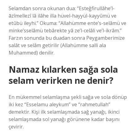
Selamdan sonra okunan dua: “Esteğfirullâhe’l-
āzîmellezî lâ ilâhe illa hüvel-hayyül-kayyûmü ve
etûbü ileyhi.” Okuma: “Allahümme ente’s-selâmü ve
minke’sselâmü tebârekte yâ ze’l-celâli ve’l-ikrâm.”
Farzın sonunda bu duadan sonra Peygamberimize
salât ve selâm getirilir (Allahümme salli ala
Muhammed) denilir.
Namaz kılarken sağa sola
selam verirken ne denir?
En mükemmel selamlaşma şekli sağa ve sola dönüp
iki kez “Esselamu aleykum” ve “rahmetullah”
demektir. Kişi ilk selamlaşmada sağ yanağı, ikinci
selamlaşmada sol yanağı görünene kadar başını
çevirir.