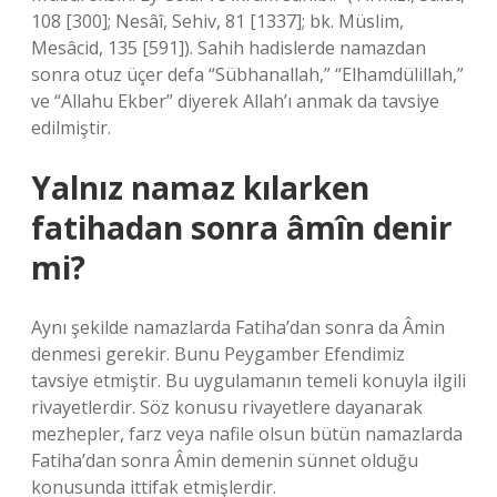
108 [300]; Nesâî, Sehiv, 81 [1337]; bk. Müslim,
Mesâcid, 135 [591]). Sahih hadislerde namazdan
sonra otuz üçer defa “Sübhanallah,” “Elhamdülillah,”
ve “Allahu Ekber” diyerek Allah’ı anmak da tavsiye
edilmiştir.
Yalnız namaz kılarken
fatihadan sonra âmîn denir
mi?
Aynı şekilde namazlarda Fatiha’dan sonra da Âmin
denmesi gerekir. Bunu Peygamber Efendimiz
tavsiye etmiştir. Bu uygulamanın temeli konuyla ilgili
rivayetlerdir. Söz konusu rivayetlere dayanarak
mezhepler, farz veya nafile olsun bütün namazlarda
Fatiha’dan sonra Âmin demenin sünnet olduğu
konusunda ittifak etmişlerdir.