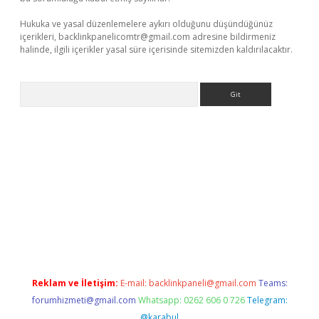
Hukuka ve yasal düzenlemelere aykırı olduğunu düşündüğünüz
içerikleri,
backlinkpanelicomtr@gmail.com
adresine bildirmeniz
halinde, ilgili içerikler yasal süre içerisinde sitemizden kaldırılacaktır.
Arama
casino giriş
Reklam ve İletişim:
E-mail:
backlinkpaneli@gmail.com
Teams:
forumhizmeti@gmail.com
Whatsapp: 0262 606 0 726
Telegram:
@karabul