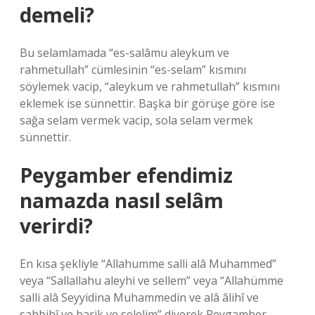
demeli?
Bu selamlamada “es-salâmu aleykum ve
rahmetullah” cümlesinin “es-selam” kısmını
söylemek vacip, “aleykum ve rahmetullah” kısmını
eklemek ise sünnettir. Başka bir görüşe göre ise
sağa selam vermek vacip, sola selam vermek
sünnettir.
Peygamber efendimiz
namazda nasıl selâm
verirdi?
En kısa şekliyle “Allahumme salli alâ Muhammed”
veya “Sallallahu aleyhi ve sellem” veya “Allahümme
salli alâ Seyyidina Muhammedin ve alâ âlihî ve
sahbihî ve barik ve selelim” diyerek Peygamber