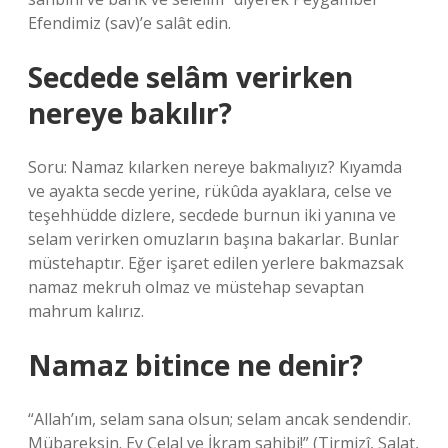
Efendimiz (sav)’e salât edin.
Secdede selâm verirken
nereye bakılır?
Soru: Namaz kılarken nereye bakmalıyız? Kıyamda
ve ayakta secde yerine, rükûda ayaklara, celse ve
teşehhüdde dizlere, secdede burnun iki yanına ve
selam verirken omuzların başına bakarlar. Bunlar
müstehaptır. Eğer işaret edilen yerlere bakmazsak
namaz mekruh olmaz ve müstehap sevaptan
mahrum kalırız.
Namaz bitince ne denir?
“Allah’ım, selam sana olsun; selam ancak sendendir.
Mübareksin. Ey Celal ve İkram sahibi!” (Tirmizî, Salat,