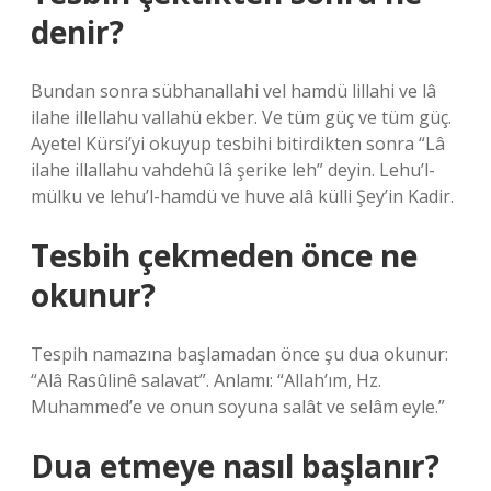
denir?
Bundan sonra sübhanallahi vel hamdü lillahi ve lâ
ilahe illellahu vallahü ekber. Ve tüm güç ve tüm güç.
Ayetel Kürsi’yi okuyup tesbihi bitirdikten sonra “Lâ
ilahe illallahu vahdehû lâ şerike leh” deyin. Lehu’l-
mülku ve lehu’l-hamdü ve huve alâ külli Şey’in Kadir.
Tesbih çekmeden önce ne
okunur?
Tespih namazına başlamadan önce şu dua okunur:
“Alâ Rasûlinê salavat”. Anlamı: “Allah’ım, Hz.
Muhammed’e ve onun soyuna salât ve selâm eyle.”
Dua etmeye nasıl başlanır?