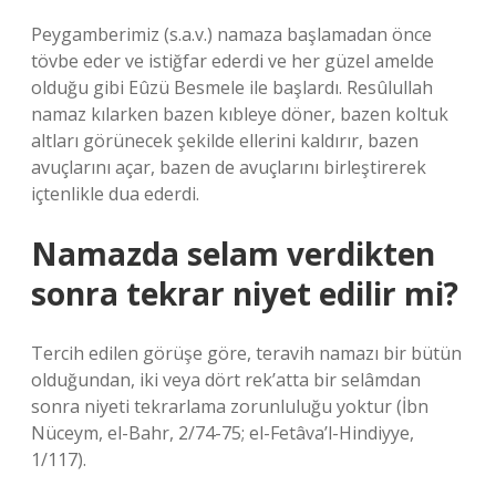
Peygamberimiz (s.a.v.) namaza başlamadan önce
tövbe eder ve istiğfar ederdi ve her güzel amelde
olduğu gibi Eûzü Besmele ile başlardı. Resûlullah
namaz kılarken bazen kıbleye döner, bazen koltuk
altları görünecek şekilde ellerini kaldırır, bazen
avuçlarını açar, bazen de avuçlarını birleştirerek
içtenlikle dua ederdi.
Namazda selam verdikten
sonra tekrar niyet edilir mi?
Tercih edilen görüşe göre, teravih namazı bir bütün
olduğundan, iki veya dört rek’atta bir selâmdan
sonra niyeti tekrarlama zorunluluğu yoktur (İbn
Nüceym, el-Bahr, 2/74-75; el-Fetâva’l-Hindiyye,
1/117).