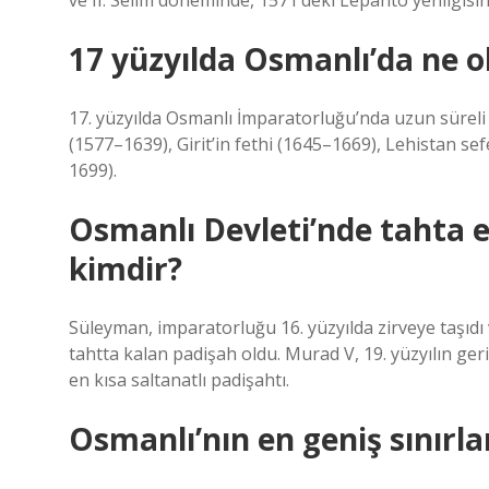
ve II. Selim döneminde, 1571’deki Lepanto yenilgisi
17 yüzyılda Osmanlı’da ne o
17. yüzyılda Osmanlı İmparatorluğu’nda uzun süreli 
(1577–1639), Girit’in fethi (1645–1669), Lehistan se
1699).
Osmanlı Devleti’nde tahta e
kimdir?
Süleyman, imparatorluğu 16. yüzyılda zirveye taşıdı v
tahtta kalan padişah oldu. Murad V, 19. yüzyılın ge
en kısa saltanatlı padişahtı.
Osmanlı’nın en geniş sınırl