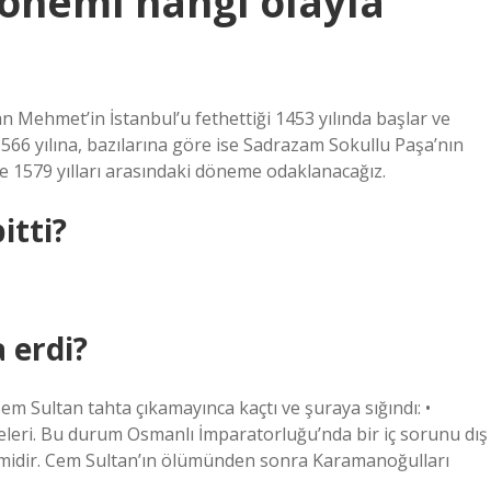
önemi hangi olayla
n Mehmet’in İstanbul’u fethettiği 1453 yılında başlar ve
566 yılına, bazılarına göre ise Sadrazam Sokullu Paşa’nın
le 1579 yılları arasındaki döneme odaklanacağız.
itti?
 erdi?
Cem Sultan tahta çıkamayınca kaçtı ve şuraya sığındı: •
leri. Bu durum Osmanlı İmparatorluğu’nda bir iç sorunu dış
midir. Cem Sultan’ın ölümünden sonra Karamanoğulları