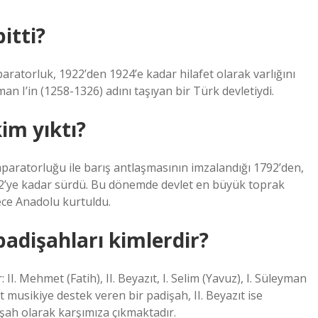
itti?
ratorluk, 1922’den 1924’e kadar hilafet olarak varlığını
n I’in (1258-1326) adını taşıyan bir Türk devletiydi.
im yıktı?
aratorluğu ile barış antlaşmasının imzalandığı 1792’den,
 1922’ye kadar sürdü. Bu dönemde devlet en büyük toprak
ece Anadolu kurtuldu.
dişahları kimlerdir?
I. Mehmet (Fatih), II. Beyazıt, I. Selim (Yavuz), I. Süleyman
t musikiye destek veren bir padişah, II. Beyazıt ise
şah olarak karşımıza çıkmaktadır.