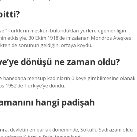
itti?
en ve “Türklerin meskun bulundukları yerlere egemenliğin
sinin etkisiyle, 30 Ekim 1918’de imzalanan Mondros Ateşkes
ekten de sonunun geldiğini ortaya koydu.
ye’ye dönüşü ne zaman oldu?
’de hanedana mensup kadınların ülkeye girebilmesine olanak
tos 1952’de Türkiye’ye döndü.
zamanını hangi padişah
nra, devletin en parlak döneminde, Sokullu Sadrazam oldu