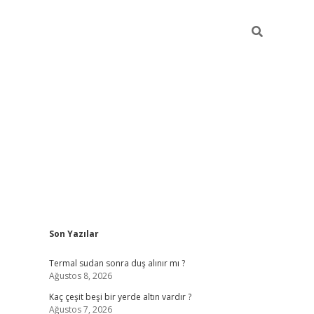
Sidebar
Son Yazılar
vdcasino giriş
Termal sudan sonra duş alınır mı ?
Ağustos 8, 2026
Kaç çeşit beşi bir yerde altın vardır ?
Ağustos 7, 2026