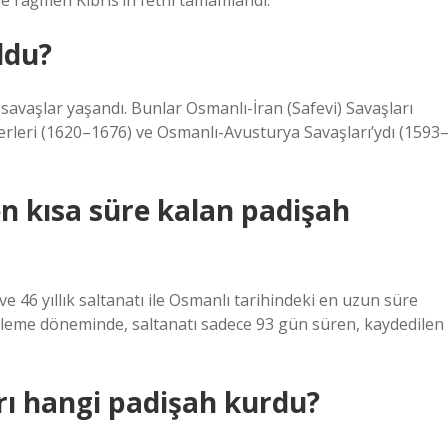
ne rağmen Kıbrıs’ın fethi tamamlandı.
ldu?
savaşlar yaşandı. Bunlar Osmanlı-İran (Safevi) Savaşları
ferleri (1620–1676) ve Osmanlı-Avusturya Savaşları’ydı (1593
n kısa süre kalan padişah
e 46 yıllık saltanatı ile Osmanlı tarihindeki en uzun süre
rileme döneminde, saltanatı sadece 93 gün süren, kaydedilen
arı hangi padişah kurdu?