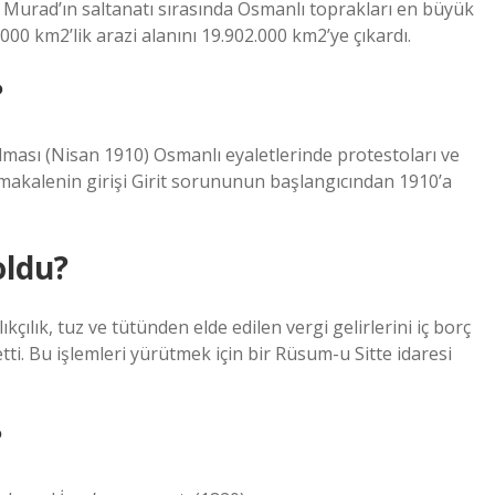
. Murad’ın saltanatı sırasında Osmanlı toprakları en büyük
5.000 km2’lik arazi alanını 19.902.000 km2’ye çıkardı.
?
ılması (Nisan 1910) Osmanlı eyaletlerinde protestoları ve
makalenin girişi Girit sorununun başlangıcından 1910’a
oldu?
ıkçılık, tuz ve tütünden elde edilen vergi gelirlerini iç borç
tti. Bu işlemleri yürütmek için bir Rüsum-u Sitte idaresi
?