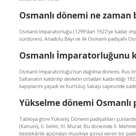
Osmanlı dönemi ne zaman b
Osmanlı İmparatorluğu (1299’dan 1922’ye kadar impa
sürdüren), Anadolu Beyi ve ilk Osmanlı padişahı Osma
Osmanlı İmparatorluğunu k
Osmanlı İmparatorluğu’nun dağılma dönemi, Rus İmp
Saltanatın kaldırılıp devletin ortadan kaldırıldığı
kayıplarını yaşadı ve Kurtuluş Savaşı sayesinde sad
Yükselme dönemi Osmanlı pa
Tabloya göre Yükseliş Dönemi padişahları şunlardır: I
(Kanuni), II. Selim, III. Murat. Bu dönemde II. Mehme
bestekârlık açısından musikiye gönül veren bir padi