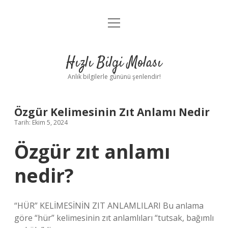
menüyü
Anasayfa
aç
Gizlilik Politikası
Hızlı Bilgi Molası
Yasal Uyarı
Anlık bilgilerle gününü şenlendir!
Hakkımızda
Özgür Kelimesinin Zıt Anlamı Nedir
Tarih: Ekim 5, 2024
Özgür zıt anlamı
nedir?
“HÜR” KELİMESİNİN ZIT ANLAMLILARI Bu anlama
göre “hür” kelimesinin zıt anlamlıları “tutsak, bağımlı