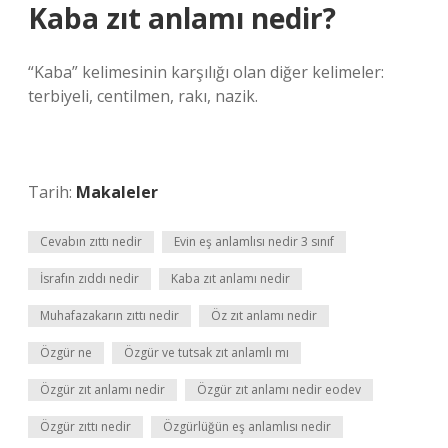
Kaba zıt anlamı nedir?
“Kaba” kelimesinin karşılığı olan diğer kelimeler:
terbiyeli, centilmen, rakı, nazik.
Tarih:
Makaleler
Cevabın zıttı nedir
Evin eş anlamlısı nedir 3 sınıf
İsrafın zıddı nedir
Kaba zıt anlamı nedir
Muhafazakarın zıttı nedir
Öz zıt anlamı nedir
Özgür ne
Özgür ve tutsak zıt anlamlı mı
Özgür zıt anlamı nedir
Özgür zıt anlamı nedir eodev
Özgür zıttı nedir
Özgürlüğün eş anlamlısı nedir