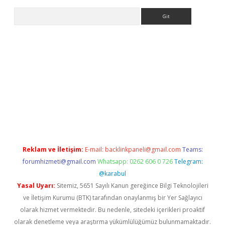
Arama
iş
Reklam ve İletişim:
E-mail:
backlinkpaneli@gmail.com
Teams:
forumhizmeti@gmail.com
Whatsapp: 0262 606 0 726
Telegram:
@karabul
Yasal Uyarı:
Sitemiz, 5651 Sayılı Kanun gereğince Bilgi Teknolojileri
ve İletişim Kurumu (BTK) tarafından onaylanmış bir Yer Sağlayıcı
olarak hizmet vermektedir. Bu nedenle, sitedeki içerikleri proaktif
olarak denetleme veya araştırma yükümlülüğümüz bulunmamaktadır.