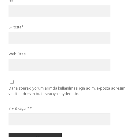
İsim*
E-Posta*
Web Sitesi
Daha sonraki yorumlarımda kullanılması için adım, e-posta adresim
ve site adresim bu tarayıcıya kaydedilsin.
7 + 8 kaçtır?
*