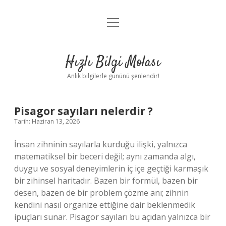
menüyü
Anasayfa
aç
Gizlilik Politikası
Hızlı Bilgi Molası
Yasal Uyarı
Anlık bilgilerle gününü şenlendir!
Hakkımızda
Pisagor sayıları nelerdir ?
Tarih: Haziran 13, 2026
İnsan zihninin sayılarla kurduğu ilişki, yalnızca
matematiksel bir beceri değil; aynı zamanda algı,
duygu ve sosyal deneyimlerin iç içe geçtiği karmaşık
bir zihinsel haritadır. Bazen bir formül, bazen bir
desen, bazen de bir problem çözme anı; zihnin
kendini nasıl organize ettiğine dair beklenmedik
ipuçları sunar. Pisagor sayıları bu açıdan yalnızca bir