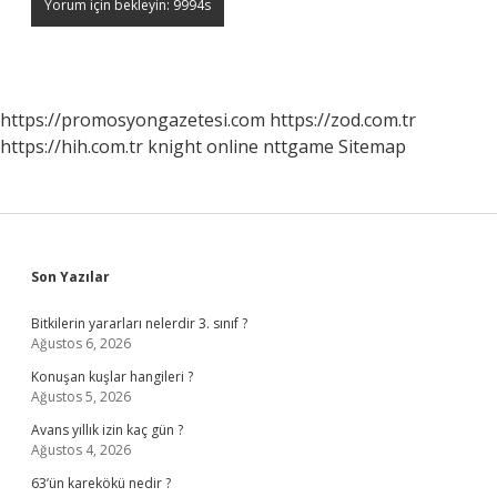
https://promosyongazetesi.com
https://zod.com.tr
https://hih.com.tr
knight online
nttgame
Sitemap
Sidebar
Son Yazılar
Bitkilerin yararları nelerdir 3. sınıf ?
Ağustos 6, 2026
Konuşan kuşlar hangileri ?
Ağustos 5, 2026
Avans yıllık izin kaç gün ?
Ağustos 4, 2026
63’ün karekökü nedir ?