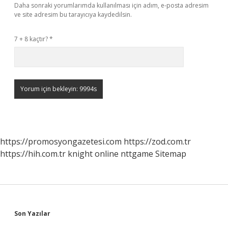
Daha sonraki yorumlarımda kullanılması için adım, e-posta adresim
ve site adresim bu tarayıcıya kaydedilsin.
7 + 8 kaçtır?
*
https://promosyongazetesi.com
https://zod.com.tr
https://hih.com.tr
knight online
nttgame
Sitemap
Sidebar
Son Yazılar