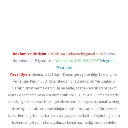
riş
Reklam ve İletişim:
E-mail:
backlinkpaneli@gmail.com
Teams:
forumhizmeti@gmail.com
Whatsapp: 0262 606 0 726
Telegram:
@karabul
Yasal Uyarı:
Sitemiz, 5651 Sayılı Kanun gereğince Bilgi Teknolojileri
ve İletişim Kurumu (BTK) tarafından onaylanmış bir Yer Sağlayıcı
olarak hizmet vermektedir. Bu nedenle, sitedeki içerikleri proaktif
olarak denetleme veya araştırma yükümlülüğümüz bulunmamaktadır.
Ancak, üyelerimiz yazdıkları içeriklerin sorumluluğunu taşımakta olup,
siteye üye olarak bu sorumluluğu kabul etmiş sayılırlar. Bu internet
sitesi, herhangi bir marka, kurum veya şahıs şirketi ile hiçbir bağlantısı
bulunmamaktadır. Sitede yalnızca kendi hazırladığımız makaleler