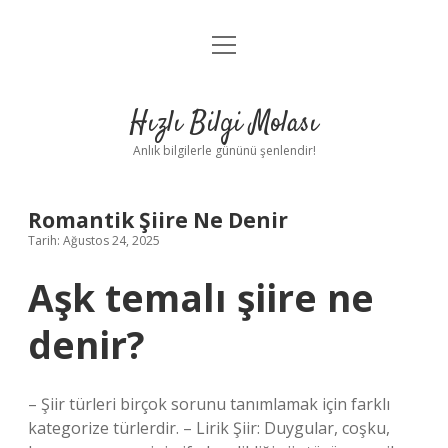
menüyü
Anasayfa
aç
Gizlilik Politikası
Hızlı Bilgi Molası
Yasal Uyarı
Anlık bilgilerle gününü şenlendir!
Hakkımızda
Romantik Şiire Ne Denir
Tarih: Ağustos 24, 2025
Aşk temalı şiire ne
denir?
– Şiir türleri birçok sorunu tanımlamak için farklı
kategorize türlerdir. – Lirik Şiir: Duygular, coşku,