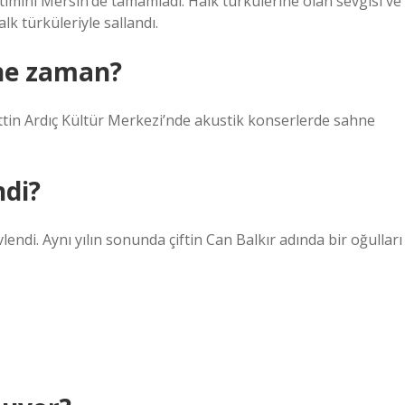
 eğitimini Mersin’de tamamladı. Halk türkülerine olan sevgisi ve
lk türküleriyle sallandı.
 ne zaman?
tin Ardıç Kültür Merkezi’nde akustik konserlerde sahne
ndi?
lendi. Aynı yılın sonunda çiftin Can Balkır adında bir oğulları