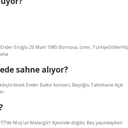
nuyor?
der Eroğlu 25 Mart 1985 Bornova, İzmir, TürkiyeStillerHi
daha
rede sahne alıyor?
kleştirilecek Ender Balkır konseri, Beyoğlu Talimhane Açık
er.
?
977’de Muş’un Malazgirt ilçesinde doğdu. Beş yaşındayken