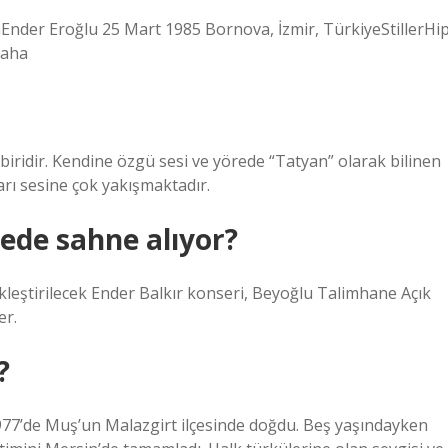
der Eroğlu 25 Mart 1985 Bornova, İzmir, TürkiyeStillerHi
daha
biridir. Kendine özgü sesi ve yörede “Tatyan” olarak bilinen
arı sesine çok yakışmaktadır.
rede sahne alıyor?
kleştirilecek Ender Balkır konseri, Beyoğlu Talimhane Açık
er.
?
977’de Muş’un Malazgirt ilçesinde doğdu. Beş yaşındayken