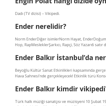
Engin Polat hangi dizide oy
Dadı (TV dizisi) – Vikipedi.
Ender nerelidir?
Norm EnderDiğer isimlerNorm Hayat, EnderDoğumEn
Hop, RapMesleklerŞarkıcı, Rapçi, Söz Yazarı6 satır 
Ender Balkır İstanbul’da ne
Beyoğlu Kültür Sanat Etkinlikleri kapsamında gerçe
Hava Sahnesi’nde gerçekleşecek! Etkinlik türü Kons
Ender Balkır kimdir vikipedi
Türk halk müziği sanatçısı ve müzisyeni 10 Şubat 1