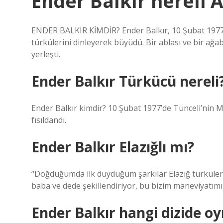
Ender Balkır nereli A
ENDER BALKIR KİMDİR? Ender Balkır, 10 Şubat 1977’
türkülerini dinleyerek büyüdü. Bir ablası ve bir ağab
yerleşti.
Ender Balkır Türkücü nereli
Ender Balkır kimdir? 10 Şubat 1977’de Tunceli’nin Ma
fısıldandı.
Ender Balkır Elazığlı mı?
“Doğduğumda ilk duyduğum şarkılar Elazığ türküleriy
baba ve dede şekillendiriyor, bu bizim maneviyatımız
Ender Balkır hangi dizide o