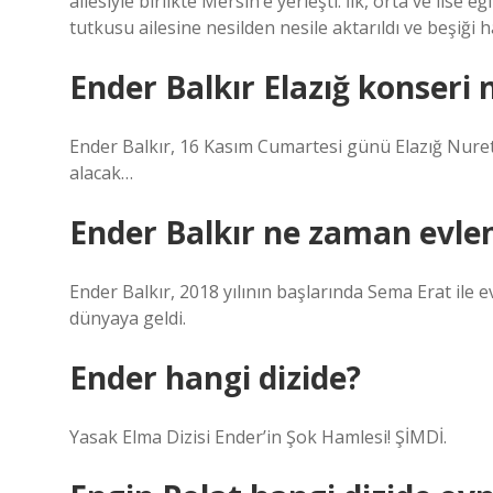
ailesiyle birlikte Mersin’e yerleşti. İlk, orta ve lise
tutkusu ailesine nesilden nesile aktarıldı ve beşiği ha
Ender Balkır Elazığ konseri
Ender Balkır, 16 Kasım Cumartesi günü Elazığ Nuret
alacak…
Ender Balkır ne zaman evle
Ender Balkır, 2018 yılının başlarında Sema Erat ile ev
dünyaya geldi.
Ender hangi dizide?
Yasak Elma Dizisi Ender’in Şok Hamlesi! ŞİMDİ.