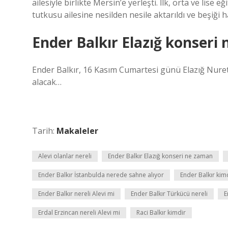
ailesiyle birlikte Mersin’e yerleşti. İlk, orta ve lise
tutkusu ailesine nesilden nesile aktarıldı ve beşiği ha
Ender Balkır Elazığ konseri
Ender Balkır, 16 Kasım Cumartesi günü Elazığ Nuret
alacak…
Tarih:
Makaleler
Alevi olanlar nereli
Ender Balkır Elazığ konseri ne zaman
Ender Balkır İstanbulda nerede sahne alıyor
Ender Balkır kimd
Ender Balkır nereli Alevi mi
Ender Balkır Türkücü nereli
E
Erdal Erzincan nereli Alevi mi
Raci Balkır kimdir