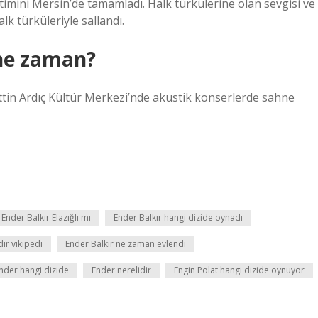
 eğitimini Mersin’de tamamladı. Halk türkülerine olan sevgisi ve
lk türküleriyle sallandı.
 ne zaman?
tin Ardıç Kültür Merkezi’nde akustik konserlerde sahne
Ender Balkır Elazığlı mı
Ender Balkır hangi dizide oynadı
ir vikipedi
Ender Balkır ne zaman evlendi
nder hangi dizide
Ender nerelidir
Engin Polat hangi dizide oynuyor