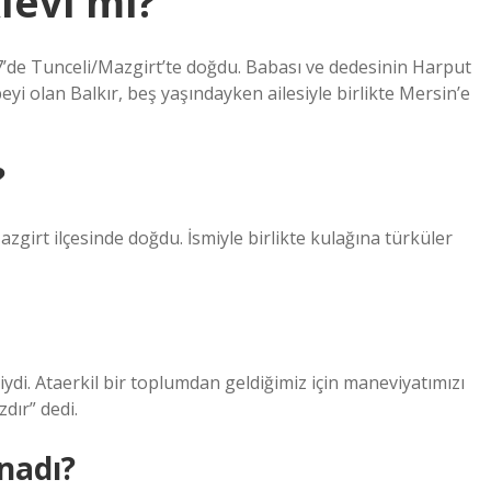
levi mi?
de Tunceli/Mazgirt’te doğdu. Babası ve dedesinin Harput
eyi olan Balkır, beş yaşındayken ailesiyle birlikte Mersin’e
?
zgirt ilçesinde doğdu. İsmiyle birlikte kulağına türküler
di. Ataerkil bir toplumdan geldiğimiz için maneviyatımızı
dır” dedi.
ynadı?