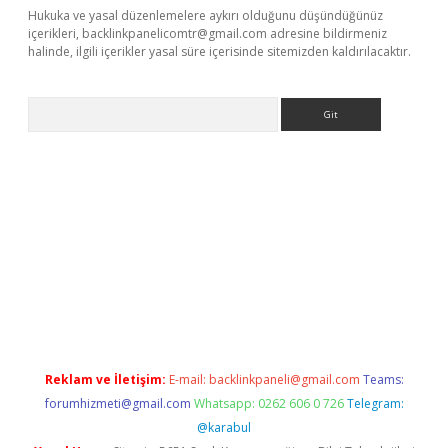
Hukuka ve yasal düzenlemelere aykırı olduğunu düşündüğünüz
içerikleri,
backlinkpanelicomtr@gmail.com
adresine bildirmeniz
halinde, ilgili içerikler yasal süre içerisinde sitemizden kaldırılacaktır.
Arama
casino giriş
Reklam ve İletişim:
E-mail:
backlinkpaneli@gmail.com
Teams:
forumhizmeti@gmail.com
Whatsapp: 0262 606 0 726
Telegram:
@karabul