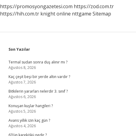
https://promosyongazetesi.com
https://zod.com.tr
https://hih.com.tr
knight online
nttgame
Sitemap
Sidebar
Son Yazılar
Termal sudan sonra duş alınır mı ?
Ağustos 8, 2026
Kaç çeşit beşi bir yerde altın vardır ?
Ağustos 7, 2026
Bitkilerin yararları nelerdir 3. sınıf ?
Ağustos 6, 2026
Konuşan kuşlar hangileri ?
Ağustos 5, 2026
Avans yıllık izin kaç gün ?
Ağustos 4, 2026
63’ün karekökü nedir ?