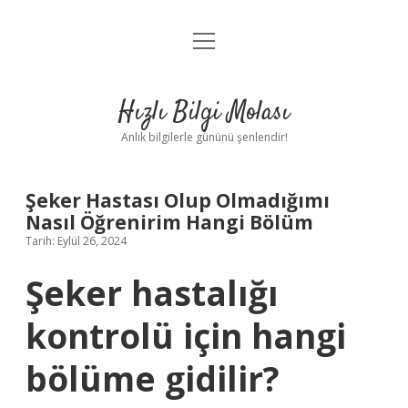
menüyü
Anasayfa
aç
Gizlilik Politikası
Hızlı Bilgi Molası
Yasal Uyarı
Anlık bilgilerle gününü şenlendir!
Hakkımızda
Şeker Hastası Olup Olmadığımı
Nasıl Öğrenirim Hangi Bölüm
Tarih: Eylül 26, 2024
Şeker hastalığı
kontrolü için hangi
bölüme gidilir?