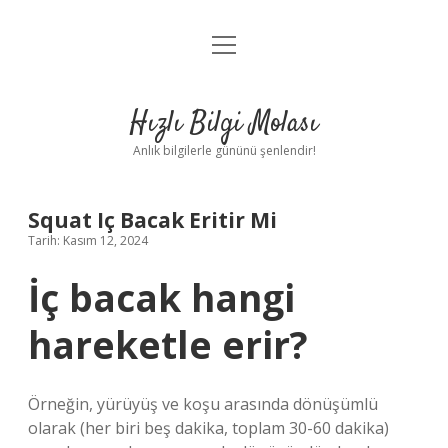
menüyü
Anasayfa
aç
Gizlilik Politikası
Hızlı Bilgi Molası
Yasal Uyarı
Anlık bilgilerle gününü şenlendir!
Hakkımızda
Squat Iç Bacak Eritir Mi
Tarih: Kasım 12, 2024
İç bacak hangi
hareketle erir?
Örneğin, yürüyüş ve koşu arasında dönüşümlü
olarak (her biri beş dakika, toplam 30-60 dakika)