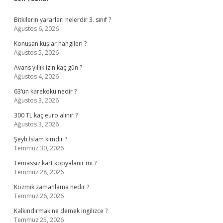
Sidebar
Bitkilerin yararları nelerdir 3. sınıf ?
Ağustos 6, 2026
Konuşan kuşlar hangileri ?
Ağustos 5, 2026
Avans yıllık izin kaç gün ?
Ağustos 4, 2026
63’ün karekökü nedir ?
Ağustos 3, 2026
300 TL kaç euro alınır ?
Ağustos 3, 2026
Şeyh İslam kimdir ?
Temmuz 30, 2026
Temassız kart kopyalanır mı ?
Temmuz 28, 2026
Kozmik zamanlama nedir ?
Temmuz 26, 2026
Kalkındırmak ne demek ingilizce ?
Temmuz 25, 2026