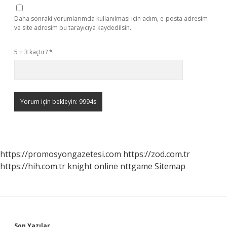
Daha sonraki yorumlarımda kullanılması için adım, e-posta adresim
ve site adresim bu tarayıcıya kaydedilsin.
5 + 3 kaçtır?
*
https://promosyongazetesi.com
https://zod.com.tr
https://hih.com.tr
knight online
nttgame
Sitemap
Son Yazılar