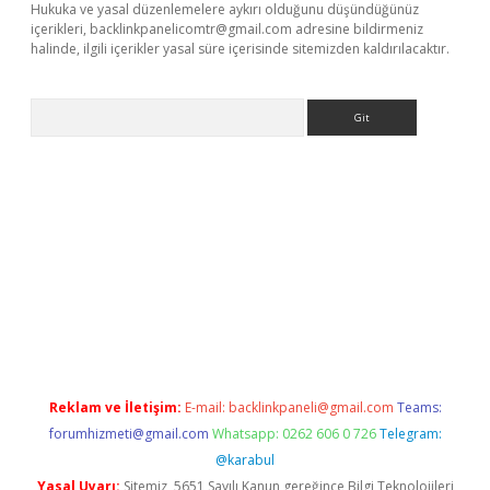
Hukuka ve yasal düzenlemelere aykırı olduğunu düşündüğünüz
içerikleri,
backlinkpanelicomtr@gmail.com
adresine bildirmeniz
halinde, ilgili içerikler yasal süre içerisinde sitemizden kaldırılacaktır.
Arama
dcasino giriş
Reklam ve İletişim:
E-mail:
backlinkpaneli@gmail.com
Teams:
forumhizmeti@gmail.com
Whatsapp: 0262 606 0 726
Telegram:
@karabul
Yasal Uyarı:
Sitemiz, 5651 Sayılı Kanun gereğince Bilgi Teknolojileri