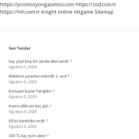
https://promosyongazetesi.com
https://zod.com.tr
https://hih.com.tr
knight online
nttgame
Sitemap
Sidebar
Son Yazılar
Kaç çeşit beşi bir yerde altın vardır ?
Ağustos 7, 2026
Bitkilerin yararları nelerdir 3. sınıf ?
Ağustos 6, 2026
Konuşan kuşlar hangileri ?
Ağustos 5, 2026
Avans yıllık izin kaç gün ?
Ağustos 4, 2026
63’ün karekökü nedir ?
Ağustos 3, 2026
300 TL kaç euro alınır ?