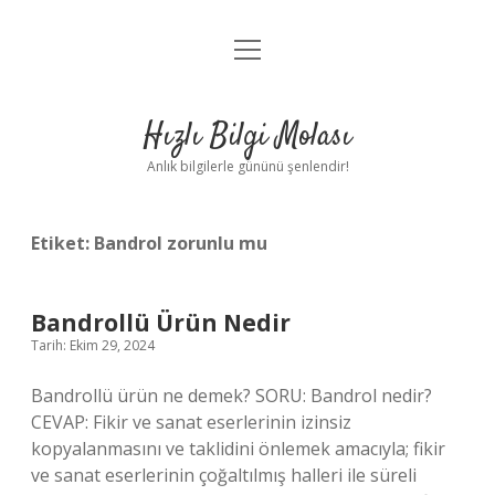
menüyü
Anasayfa
aç
Gizlilik Politikası
Hızlı Bilgi Molası
Yasal Uyarı
Anlık bilgilerle gününü şenlendir!
Hakkımızda
Etiket:
Bandrol zorunlu mu
Bandrollü Ürün Nedir
Tarih: Ekim 29, 2024
Bandrollü ürün ne demek? SORU: Bandrol nedir?
CEVAP: Fikir ve sanat eserlerinin izinsiz
kopyalanmasını ve taklidini önlemek amacıyla; fikir
ve sanat eserlerinin çoğaltılmış halleri ile süreli