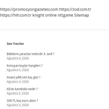
Ne
Kadar
https://promosyongazetesi.com
https://zod.com.tr
Kredi
https://hih.com.tr
knight online
nttgame
Sitemap
Çekebilir
Sidebar
Son Yazılar
Bitkilerin yararları nelerdir 3. sınıf ?
Ağustos 6, 2026
Konuşan kuşlar hangileri ?
Ağustos 5, 2026
Avans yıllık izin kaç gün ?
Ağustos 4, 2026
63’ün karekökü nedir ?
Ağustos 3, 2026
300 TL kaç euro alınır ?
Ağustos 3, 2026