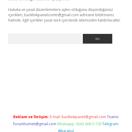
Hukuka ve yasal düzenlemelere aykırı olduğunu düşündüğünüz
içerikleri,
backlinkpanelicomtr@gmail.com
adresine bildirmeniz
halinde, ilgili içerikler yasal süre içerisinde sitemizden kaldırılacaktır.
Arama
dcasino giriş
Reklam ve İletişim:
E-mail:
backlinkpaneli@gmail.com
Teams:
forumhizmeti@gmail.com
Whatsapp: 0262 606 0 726
Telegram:
@karabul