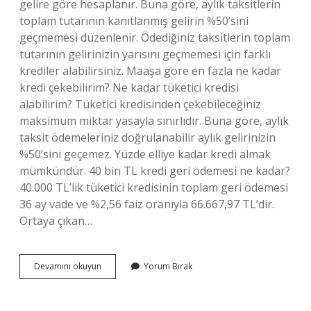
gelire göre hesaplanır. Buna göre, aylık taksitlerin
toplam tutarının kanıtlanmış gelirin %50’sini
geçmemesi düzenlenir. Ödediğiniz taksitlerin toplam
tutarının gelirinizin yarısını geçmemesi için farklı
krediler alabilirsiniz. Maaşa göre en fazla ne kadar
kredi çekebilirim? Ne kadar tüketici kredisi
alabilirim? Tüketici kredisinden çekebileceğiniz
maksimum miktar yasayla sınırlıdır. Buna göre, aylık
taksit ödemeleriniz doğrulanabilir aylık gelirinizin
%50’sini geçemez. Yüzde elliye kadar kredi almak
mümkündür. 40 bin TL kredi geri ödemesi ne kadar?
40.000 TL’lik tüketici kredisinin toplam geri ödemesi
36 ay vade ve %2,56 faiz oranıyla 66.667,97 TL’dir.
Ortaya çıkan…
40000
Devamını okuyun
Yorum Bırak
Tl
Maaş
Alan