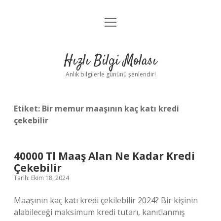
menüyü
Anasayfa
aç
Gizlilik Politikası
Hızlı Bilgi Molası
Yasal Uyarı
Anlık bilgilerle gününü şenlendir!
Hakkımızda
Etiket:
Bir memur maaşının kaç katı kredi
çekebilir
40000 Tl Maaş Alan Ne Kadar Kredi
Çekebilir
Tarih: Ekim 18, 2024
Maaşının kaç katı kredi çekilebilir 2024? Bir kişinin
alabileceği maksimum kredi tutarı, kanıtlanmış