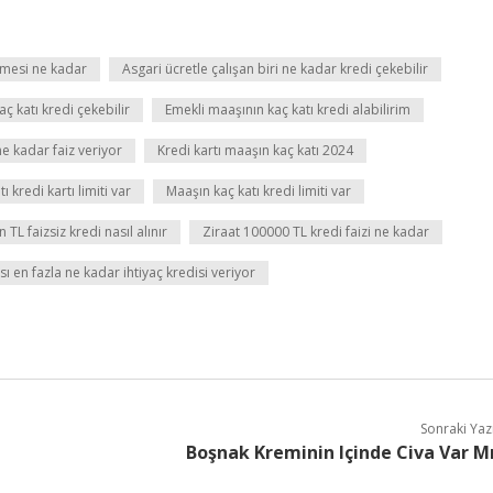
emesi ne kadar
Asgari ücretle çalışan biri ne kadar kredi çekebilir
 katı kredi çekebilir
Emekli maaşının kaç katı kredi alabilirim
e kadar faiz veriyor
Kredi kartı maaşın kaç katı 2024
ı kredi kartı limiti var
Maaşın kaç katı kredi limiti var
L faizsiz kredi nasıl alınır
Ziraat 100000 TL kredi faizi ne kadar
ı en fazla ne kadar ihtiyaç kredisi veriyor
Sonraki Yaz
Boşnak Kreminin Içinde Civa Var M