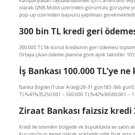
Kampanyadan faydalanabilmek için CardFinans veya
olarak QNB Mobil üzerinden görüntülü görüşme yolu
pop-up üzerinden başvuru yapılması gerekmektedi
300 bin TL kredi geri ödeme
300.000 TL’lik konut kredisinin geri ödemesi toplamd
Ortaya çıkan ödeme planına göre aylık taksitler 10’d
İş Bankası 100.000 TL’ye ne 
Banka BilgileriTutar Aralığı28-31 gün183-366 gün
TL%41%35250.001 – 500.000 TL%42%36500.001 – 1.
Ziraat Bankası faizsiz kredi
Kredi ile istenilen bölgede ve büyüklükte ev satın a
Kurumu’nun genel olarak açıkladığı yıllık fiyat artış o