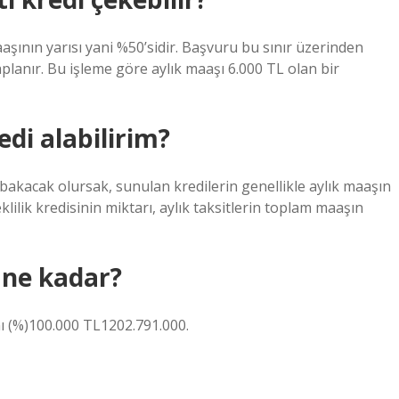
aaşının yarısı yani %50’sidir. Başvuru bu sınır üzerinden
planır. Bu işleme göre aylık maaşı 6.000 TL olan bir
di alabilirim?
akacak olursak, sunulan kredilerin genellikle aylık maaşın
klilik kredisinin miktarı, aylık taksitlerin toplam maaşın
i ne kadar?
nı (%)100.000 TL1202.791.000.