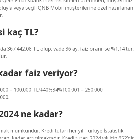
 QNB Finansbank internet siteleri üzerinden, müşterimiz
yla veya seçili QNB Mobil müşterilerine özel hazırlanan
r.
si kaç TL?
a 367.442,08 TL olup, vade 36 ay, faiz oranı ise %1,14’tür.
ur.
kadar faiz veriyor?
5.000 – 100.000 TL%40%34%100.001 – 250.000
000.
 2024 ne kadar?
lmak mümkündür. Kredi tutarı her yıl Türkiye İstatistik
ranı kadar artırılmaktadır. Kredi tutarı 2024 yılı için 652’dir.