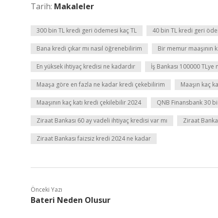
Tarih:
Makaleler
300 bin TL kredi geri ödemesi kaç TL
40 bin TL kredi geri öd
Bana kredi çıkar mı nasıl öğrenebilirim
Bir memur maaşının kaç
En yüksek ihtiyaç kredisi ne kadardır
İş Bankası 100000 TLye n
Maaşa göre en fazla ne kadar kredi çekebilirim
Maaşın kaç kat
Maaşının kaç katı kredi çekilebilir 2024
QNB Finansbank 30 bin T
Ziraat Bankası 60 ay vadeli ihtiyaç kredisi var mı
Ziraat Bankas
Ziraat Bankası faizsiz kredi 2024 ne kadar
Önceki Yazı
Bateri Neden Olusur