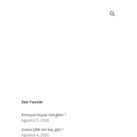
Sidebar
Son Yazılar
vdcasino giriş
Konuşan kuşlar hangileri ?
Ağustos 5, 2026
Avans yıllık izin kaç gün ?
Ağustos 4, 2026