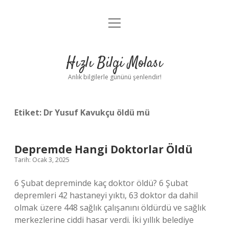
menüyü
Anasayfa
aç
Gizlilik Politikası
Hızlı Bilgi Molası
Yasal Uyarı
Anlık bilgilerle gününü şenlendir!
Hakkımızda
Etiket:
Dr Yusuf Kavukçu öldü mü
Depremde Hangi Doktorlar Öldü
Tarih: Ocak 3, 2025
6 Şubat depreminde kaç doktor öldü? 6 Şubat
depremleri 42 hastaneyi yıktı, 63 doktor da dahil
olmak üzere 448 sağlık çalışanını öldürdü ve sağlık
merkezlerine ciddi hasar verdi. İki yıllık belediye