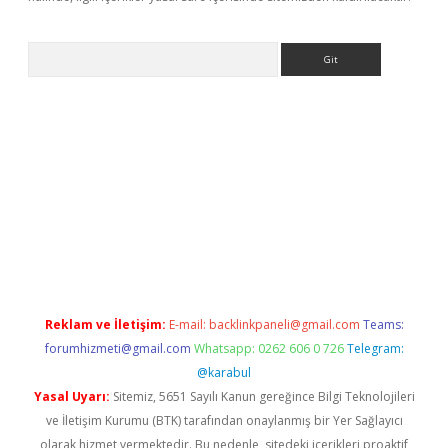
Arama
dcasino giriş
Reklam ve İletişim:
E-mail:
backlinkpaneli@gmail.com
Teams:
forumhizmeti@gmail.com
Whatsapp: 0262 606 0 726
Telegram:
@karabul
Yasal Uyarı:
Sitemiz, 5651 Sayılı Kanun gereğince Bilgi Teknolojileri
ve İletişim Kurumu (BTK) tarafından onaylanmış bir Yer Sağlayıcı
olarak hizmet vermektedir. Bu nedenle, sitedeki içerikleri proaktif