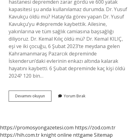
hastanesi depremden zarar gördü ve 600 yatak
kapasitesi şu anda kullanılamaz durumda. Dr. Yusuf
Kavukçu öldü mü? Hatay’da görev yapan Dr. Yusuf
Kavukçu’yu #depremde kaybettik. Ailesine,
yakınlarına ve tüm sağlık camiasına başsağlığı
diliyoruz. Dr. Kemal Kılıç öldü mü? Dr. Kemal KILIÇ,
eşi ve iki çocuğu, 6 Şubat 2023’te meydana gelen
Kahramanmaraş Pazarcık depreminde
İskenderun’daki evlerinin enkazı altında kalarak
hayatını kaybetti. 6 Şubat depreminde kaç kişi öldü
2024? 120 bin…
Depremde
Devamını okuyun
Yorum Bırak
Hangi
Doktorlar
Öldü
https://promosyongazetesi.com
https://zod.com.tr
https://hih.com.tr
knight online
nttgame
Sitemap