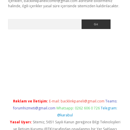
içerikleri,
backlinkpanelicomtr@gmail.com
adresine bildirmeniz
halinde, ilgili içerikler yasal süre içerisinde sitemizden kaldırılacaktır.
Arama
riş
Reklam ve İletişim:
E-mail:
backlinkpaneli@gmail.com
Teams:
forumhizmeti@gmail.com
Whatsapp: 0262 606 0 726
Telegram:
@karabul
Yasal Uyarı:
Sitemiz, 5651 Sayılı Kanun gereğince Bilgi Teknolojileri
ve İletişim Kurumu (BTK) tarafından onaylanmış bir Yer Sağlayıcı