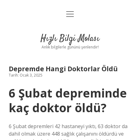
menüyü
Anasayfa
aç
Gizlilik Politikası
Hızlı Bilgi Molası
Yasal Uyarı
Anlık bilgilerle gününü şenlendir!
Hakkımızda
Depremde Hangi Doktorlar Öldü
Tarih: Ocak 3, 2025
6 Şubat depreminde
kaç doktor öldü?
6 Şubat depremleri 42 hastaneyi yıktı, 63 doktor da
dahil olmak üzere 448 sağlık çalışanını öldürdü ve