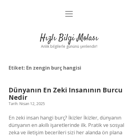
menüyü
Anasayfa
aç
Gizlilik Politikası
Hızlı Bilgi Molası
Yasal Uyarı
Anlık bilgilerle gününü şenlendir!
Hakkımızda
Etiket:
En zengin burç hangisi
Dünyanın En Zeki Insanının Burcu
Nedir
Tarih: Nisan 12, 2025
En zeki insan hangi burç? İkizler İkizler, dünyanın
dünyanın en akıllı işaretlerinde ilk. Pratik ve sosyal
zeka ve iletişim becerileri sizi her alanda ön plana