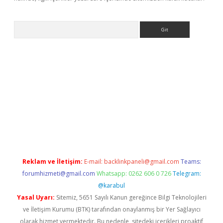
Arama
dcasino giriş
Reklam ve İletişim:
E-mail:
backlinkpaneli@gmail.com
Teams:
forumhizmeti@gmail.com
Whatsapp: 0262 606 0 726
Telegram:
@karabul
Yasal Uyarı:
Sitemiz, 5651 Sayılı Kanun gereğince Bilgi Teknolojileri
ve İletişim Kurumu (BTK) tarafından onaylanmış bir Yer Sağlayıcı
olarak hizmet vermektedir. Bu nedenle, sitedeki içerikleri proaktif