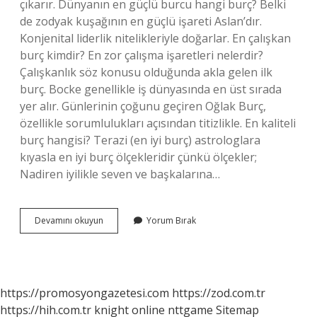
çıkarır. Dünyanın en güçlü burcu hangi burç? Belki
de zodyak kuşağının en güçlü işareti Aslan’dır.
Konjenital liderlik nitelikleriyle doğarlar. En çalışkan
burç kimdir? En zor çalışma işaretleri nelerdir?
Çalışkanlık söz konusu olduğunda akla gelen ilk
burç. Bocke genellikle iş dünyasında en üst sırada
yer alır. Günlerinin çoğunu geçiren Oğlak Burç,
özellikle sorumlulukları açısından titizlikle. En kaliteli
burç hangisi? Terazi (en iyi burç) astrologlara
kıyasla en iyi burç ölçekleridir çünkü ölçekler;
Nadiren iyilikle seven ve başkalarına…
Dünyanın
Devamını okuyun
Yorum Bırak
En
Zeki
Insanının
Burcu
Nedir
https://promosyongazetesi.com
https://zod.com.tr
https://hih.com.tr
knight online
nttgame
Sitemap