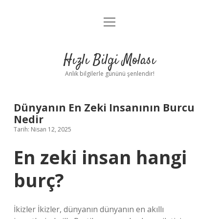
menüyü
Anasayfa
aç
Gizlilik Politikası
Hızlı Bilgi Molası
Yasal Uyarı
Anlık bilgilerle gününü şenlendir!
Hakkımızda
Dünyanın En Zeki Insanının Burcu
Nedir
Tarih: Nisan 12, 2025
En zeki insan hangi
burç?
İkizler İkizler, dünyanın dünyanın en akıllı