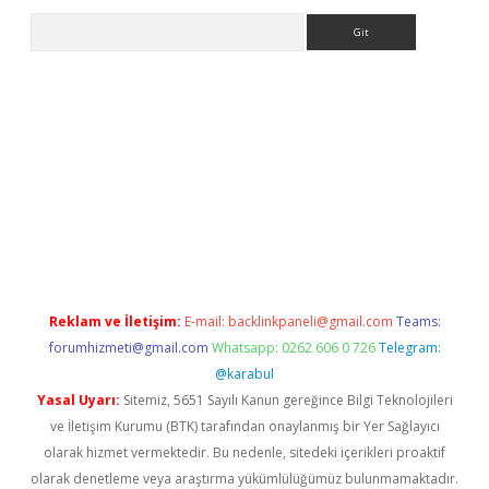
Arama
giriş
Reklam ve İletişim:
E-mail:
backlinkpaneli@gmail.com
Teams:
forumhizmeti@gmail.com
Whatsapp: 0262 606 0 726
Telegram:
@karabul
Yasal Uyarı:
Sitemiz, 5651 Sayılı Kanun gereğince Bilgi Teknolojileri
ve İletişim Kurumu (BTK) tarafından onaylanmış bir Yer Sağlayıcı
olarak hizmet vermektedir. Bu nedenle, sitedeki içerikleri proaktif
olarak denetleme veya araştırma yükümlülüğümüz bulunmamaktadır.