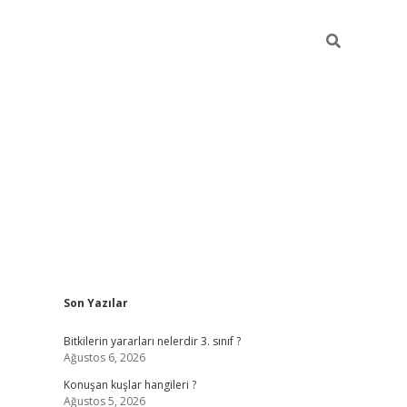
Sidebar
Son Yazılar
vdcasino g
Bitkilerin yararları nelerdir 3. sınıf ?
Ağustos 6, 2026
Konuşan kuşlar hangileri ?
Ağustos 5, 2026