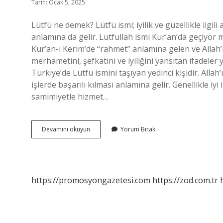
Tarih: Ocak 5, 2025
Lütfü ne demek? Lütfü ismi; iyilik ve güzellikle ilgili 
anlamına da gelir. Lütfullah ismi Kur’an’da geçiyor
Kur’an-ı Kerim’de “rahmet” anlamına gelen ve Allah’ın
merhametini, şefkatini ve iyiliğini yansıtan ifadeler 
Türkiye’de Lütfü ismini taşıyan yedinci kişidir. Allah’ı
işlerde başarılı kılması anlamına gelir. Genellikle iyi 
samimiyetle hizmet…
Lütfü
Devamını okuyun
Yorum Bırak
Ismi
Ne
Anlama
Gelir
https://promosyongazetesi.com
https://zod.com.tr