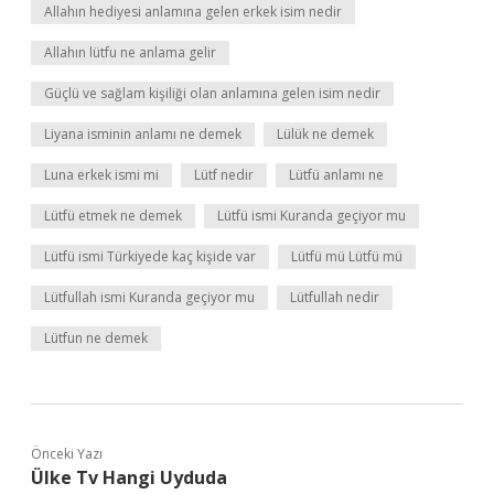
Allahın hediyesi anlamına gelen erkek isim nedir
Allahın lütfu ne anlama gelir
Güçlü ve sağlam kişiliği olan anlamına gelen isim nedir
Liyana isminin anlamı ne demek
Lülük ne demek
Luna erkek ismi mi
Lütf nedir
Lütfü anlamı ne
Lütfü etmek ne demek
Lütfü ismi Kuranda geçiyor mu
Lütfü ismi Türkiyede kaç kişide var
Lütfü mü Lütfü mü
Lütfullah ismi Kuranda geçiyor mu
Lütfullah nedir
Lütfun ne demek
Önceki Yazı
Ülke Tv Hangi Uyduda