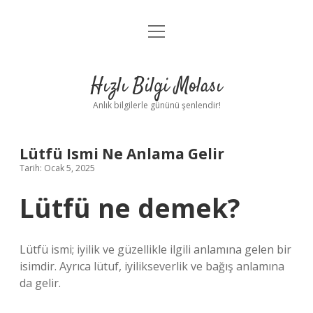
menüyü
Anasayfa
aç
Gizlilik Politikası
Hızlı Bilgi Molası
Yasal Uyarı
Anlık bilgilerle gününü şenlendir!
Hakkımızda
Lütfü Ismi Ne Anlama Gelir
Tarih: Ocak 5, 2025
Lütfü ne demek?
Lütfü ismi; iyilik ve güzellikle ilgili anlamına gelen bir
isimdir. Ayrıca lütuf, iyilikseverlik ve bağış anlamına
da gelir.