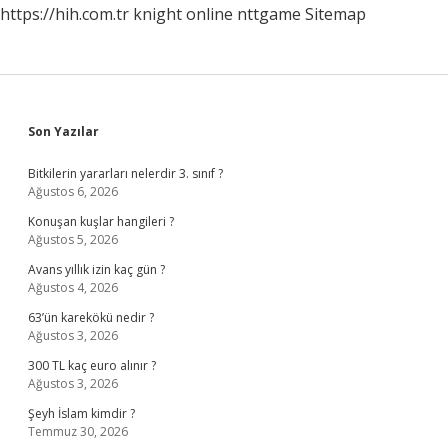
https://hih.com.tr
knight online
nttgame
Sitemap
Sidebar
Son Yazılar
Bitkilerin yararları nelerdir 3. sınıf ?
Ağustos 6, 2026
Konuşan kuşlar hangileri ?
Ağustos 5, 2026
Avans yıllık izin kaç gün ?
Ağustos 4, 2026
63’ün karekökü nedir ?
Ağustos 3, 2026
300 TL kaç euro alınır ?
Ağustos 3, 2026
Şeyh İslam kimdir ?
Temmuz 30, 2026