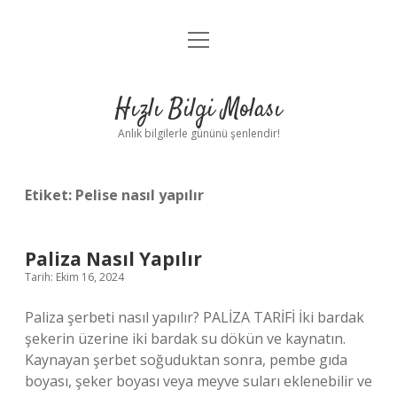
menüyü
Anasayfa
aç
Gizlilik Politikası
Hızlı Bilgi Molası
Yasal Uyarı
Anlık bilgilerle gününü şenlendir!
Hakkımızda
Etiket:
Pelise nasıl yapılır
Paliza Nasıl Yapılır
Tarih: Ekim 16, 2024
Paliza şerbeti nasıl yapılır? PALİZA TARİFİ İki bardak
şekerin üzerine iki bardak su dökün ve kaynatın.
Kaynayan şerbet soğuduktan sonra, pembe gıda
boyası, şeker boyası veya meyve suları eklenebilir ve