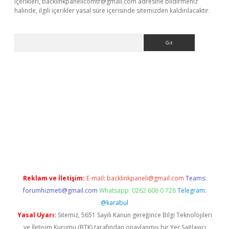
içerikleri,
backlinkpanelicomtr@gmail.com
adresine bildirmeniz
halinde, ilgili içerikler yasal süre içerisinde sitemizden kaldırılacaktır.
Arama
dcasino giriş
Reklam ve İletişim:
E-mail:
backlinkpaneli@gmail.com
Teams:
forumhizmeti@gmail.com
Whatsapp: 0262 606 0 726
Telegram:
@karabul
Yasal Uyarı:
Sitemiz, 5651 Sayılı Kanun gereğince Bilgi Teknolojileri
ve İletişim Kurumu (BTK) tarafından onaylanmış bir Yer Sağlayıcı