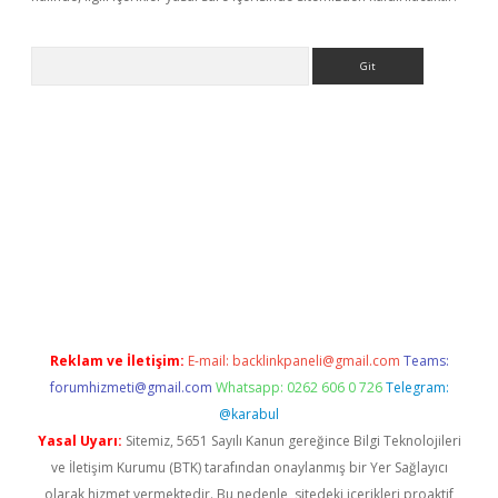
Arama
dcasino giriş
Reklam ve İletişim:
E-mail:
backlinkpaneli@gmail.com
Teams:
forumhizmeti@gmail.com
Whatsapp: 0262 606 0 726
Telegram:
@karabul
Yasal Uyarı:
Sitemiz, 5651 Sayılı Kanun gereğince Bilgi Teknolojileri
ve İletişim Kurumu (BTK) tarafından onaylanmış bir Yer Sağlayıcı
olarak hizmet vermektedir. Bu nedenle, sitedeki içerikleri proaktif