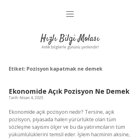
menüyü
Anasayfa
aç
Gizlilik Politikası
Hızlı Bilgi Molası
Yasal Uyarı
Anlık bilgilerle gününü şenlendir!
Hakkımızda
Etiket:
Pozisyon kapatmak ne demek
Ekonomide Açık Pozisyon Ne Demek
Tarih: Nisan 4, 2025
Ekonomide açık pozisyon nedir? Tersine, açık
pozisyon, piyasada halen yürürlükte olan tüm
sözleşme sayısını ölçer ve bu da yatırımcıların tüm
yükümlülüklerini temsil eder. İşlem hacminin aksine,