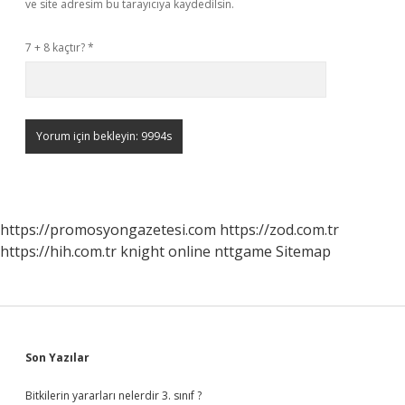
ve site adresim bu tarayıcıya kaydedilsin.
7 + 8 kaçtır?
*
https://promosyongazetesi.com
https://zod.com.tr
https://hih.com.tr
knight online
nttgame
Sitemap
Sidebar
Son Yazılar
Bitkilerin yararları nelerdir 3. sınıf ?