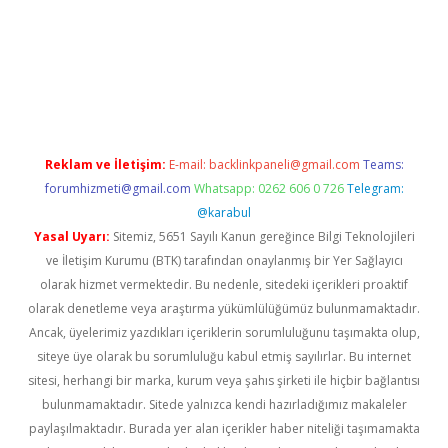
casino giriş
Reklam ve İletişim:
E-mail:
backlinkpaneli@gmail.com
Teams:
forumhizmeti@gmail.com
Whatsapp: 0262 606 0 726
Telegram:
@karabul
Yasal Uyarı:
Sitemiz, 5651 Sayılı Kanun gereğince Bilgi Teknolojileri
ve İletişim Kurumu (BTK) tarafından onaylanmış bir Yer Sağlayıcı
olarak hizmet vermektedir. Bu nedenle, sitedeki içerikleri proaktif
olarak denetleme veya araştırma yükümlülüğümüz bulunmamaktadır.
Ancak, üyelerimiz yazdıkları içeriklerin sorumluluğunu taşımakta olup,
siteye üye olarak bu sorumluluğu kabul etmiş sayılırlar. Bu internet
sitesi, herhangi bir marka, kurum veya şahıs şirketi ile hiçbir bağlantısı
bulunmamaktadır. Sitede yalnızca kendi hazırladığımız makaleler
paylaşılmaktadır. Burada yer alan içerikler haber niteliği taşımamakta