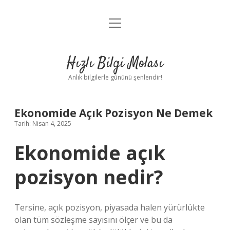
menüyü
Anasayfa
aç
Gizlilik Politikası
Hızlı Bilgi Molası
Yasal Uyarı
Anlık bilgilerle gününü şenlendir!
Hakkımızda
Ekonomide Açık Pozisyon Ne Demek
Tarih: Nisan 4, 2025
Ekonomide açık
pozisyon nedir?
Tersine, açık pozisyon, piyasada halen yürürlükte
olan tüm sözleşme sayısını ölçer ve bu da