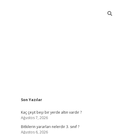
Sidebar
Son Yazılar
vdcasino g
Kaç çeşit beşi bir yerde altın vardır ?
Ağustos 7, 2026
Bitkilerin yararları nelerdir 3. sınıf ?
Ağustos 6, 2026