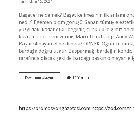
Tarih: Ekim 15, 2024
Başat el ne demek? Başat kelimesinin ilk anlamı öncü
nedir? Egemen biçim görüşü: Sanatı tümüyle estetik
yüzyıldaki kadar etkili değildir; çünkü bildiğimiz 
kavramlara önem vermiş Marcel Duchamp, Andy Warh
Başat olmayan el ne demek? ÖRNEK: Öğrenci bardağı
bardağa doğru uzatır. Başparmağı bardağın kendisin
tarafında olacak şekilde bardağı baskın olmayan eli
Başat
Devamını okuyun
12 Yorum
El
Kullanımı
Nedir
https://promosyongazetesi.com
https://zod.com.tr