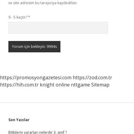
ve site adresim bu tarayıcıya kaydedilsin.
9 - 5 kaçtır?
*
https://promosyongazetesi.com
https://zod.com.tr
https://hih.com.tr
knight online
nttgame
Sitemap
Sidebar
Son Yazılar
Bitkilerin yararları nelerdir 3. sınıf ?