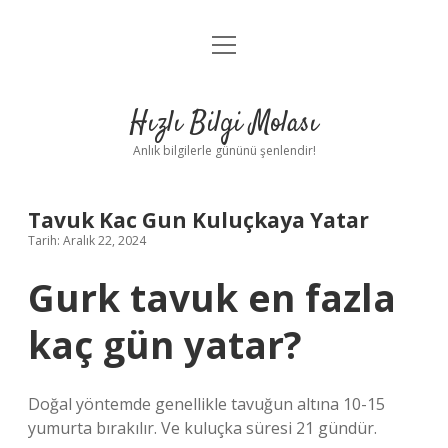
menüyü
Anasayfa
aç
Gizlilik Politikası
Hızlı Bilgi Molası
Yasal Uyarı
Anlık bilgilerle gününü şenlendir!
Hakkımızda
Tavuk Kac Gun Kuluçkaya Yatar
Tarih: Aralık 22, 2024
Gurk tavuk en fazla
kaç gün yatar?
Doğal yöntemde genellikle tavuğun altına 10-15
yumurta bırakılır. Ve kuluçka süresi 21 gündür.