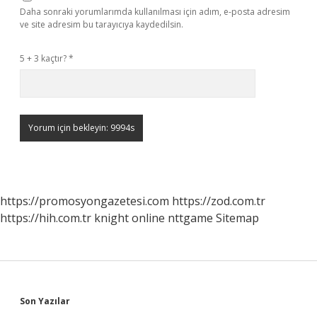
Daha sonraki yorumlarımda kullanılması için adım, e-posta adresim
ve site adresim bu tarayıcıya kaydedilsin.
5 + 3 kaçtır?
*
https://promosyongazetesi.com
https://zod.com.tr
https://hih.com.tr
knight online
nttgame
Sitemap
Sidebar
Son Yazılar