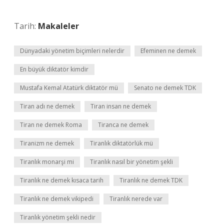
Tarih:
Makaleler
Dünyadaki yönetim biçimleri nelerdir
Efeminen ne demek
En büyük diktatör kimdir
Mustafa Kemal Atatürk diktatör mü
Senato ne demek TDK
Tiran adı ne demek
Tiran insan ne demek
Tiran ne demek Roma
Tiranca ne demek
Tiranizm ne demek
Tiranlık diktatörlük mü
Tiranlık monarşi mi
Tiranlık nasıl bir yönetim şekli
Tiranlık ne demek kısaca tarih
Tiranlık ne demek TDK
Tiranlık ne demek vikipedi
Tiranlık nerede var
Tiranlık yönetim şekli nedir