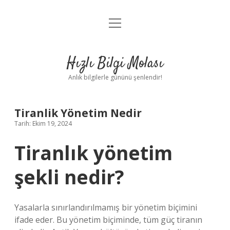
menüyü
Anasayfa
aç
Gizlilik Politikası
Hızlı Bilgi Molası
Yasal Uyarı
Anlık bilgilerle gününü şenlendir!
Hakkımızda
Tiranlik Yönetim Nedir
Tarih: Ekim 19, 2024
Tiranlık yönetim
şekli nedir?
Yasalarla sınırlandırılmamış bir yönetim biçimini
ifade eder. Bu yönetim biçiminde, tüm güç tiranın