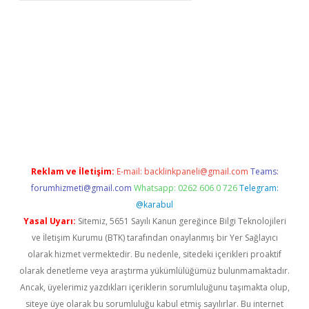
sino giriş
Reklam ve İletişim:
E-mail:
backlinkpaneli@gmail.com
Teams:
forumhizmeti@gmail.com
Whatsapp: 0262 606 0 726
Telegram:
@karabul
Yasal Uyarı:
Sitemiz, 5651 Sayılı Kanun gereğince Bilgi Teknolojileri
ve İletişim Kurumu (BTK) tarafından onaylanmış bir Yer Sağlayıcı
olarak hizmet vermektedir. Bu nedenle, sitedeki içerikleri proaktif
olarak denetleme veya araştırma yükümlülüğümüz bulunmamaktadır.
Ancak, üyelerimiz yazdıkları içeriklerin sorumluluğunu taşımakta olup,
siteye üye olarak bu sorumluluğu kabul etmiş sayılırlar. Bu internet