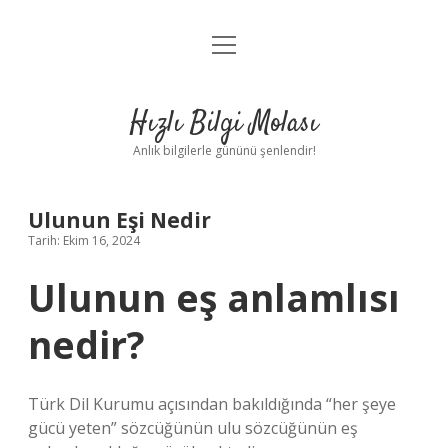
menüyü
Anasayfa
aç
Gizlilik Politikası
Hızlı Bilgi Molası
Yasal Uyarı
Anlık bilgilerle gününü şenlendir!
Hakkımızda
Ulunun Eşi Nedir
Tarih: Ekim 16, 2024
Ulunun eş anlamlısı
nedir?
Türk Dil Kurumu açısından bakıldığında “her şeye
gücü yeten” sözcüğünün ulu sözcüğünün eş