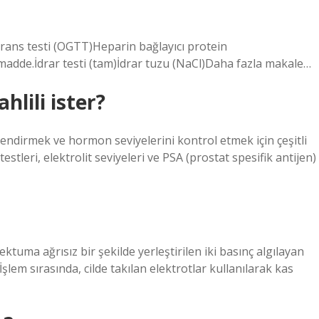
rans testi (OGTT)Heparin bağlayıcı protein
adde.İdrar testi (tam)İdrar tuzu (NaCl)Daha fazla makale…
hlili ister?
endirmek ve hormon seviyelerini kontrol etmek için çeşitli
estleri, elektrolit seviyeleri ve PSA (prostat spesifik antijen)
uma ağrısız bir şekilde yerleştirilen iki basınç algılayan
İşlem sırasında, cilde takılan elektrotlar kullanılarak kas