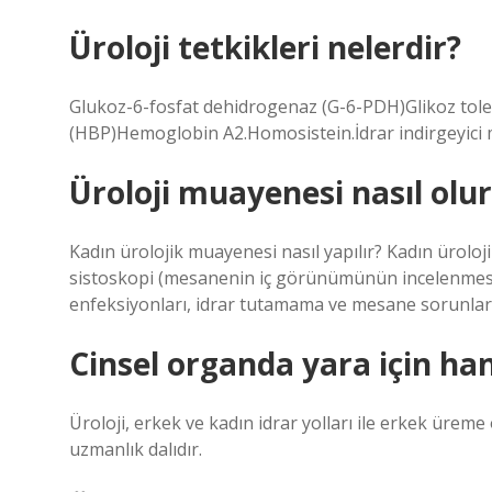
Üroloji tetkikleri nelerdir?
Glukoz-6-fosfat dehidrogenaz (G-6-PDH)Glikoz tole
(HBP)Hemoglobin A2.Homosistein.İdrar indirgeyici m
Üroloji muayenesi nasıl olu
Kadın ürolojik muayenesi nasıl yapılır? Kadın üroloj
sistoskopi (mesanenin iç görünümünün incelenmesi) 
enfeksiyonları, idrar tutamama ve mesane sorunları g
Cinsel organda yara için han
Üroloji, erkek ve kadın idrar yolları ile erkek üreme 
uzmanlık dalıdır.