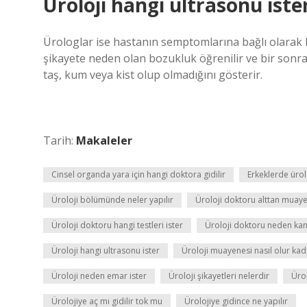
Üroloji hangi ultrasonu iste
Ürologlar ise hastanın semptomlarına bağlı olarak ha
şikayete neden olan bozukluk öğrenilir ve bir sonra
taş, kum veya kist olup olmadığını gösterir.
Tarih:
Makaleler
Cinsel organda yara için hangi doktora gidilir
Erkeklerde ürol
Üroloji bölümünde neler yapılır
Üroloji doktoru alttan muay
Üroloji doktoru hangi testleri ister
Üroloji doktoru neden kan t
Üroloji hangi ultrasonu ister
Üroloji muayenesi nasıl olur kad
Üroloji neden emar ister
Üroloji şikayetleri nelerdir
Ürol
Ürolojiye aç mı gidilir tok mu
Ürolojiye gidince ne yapılır