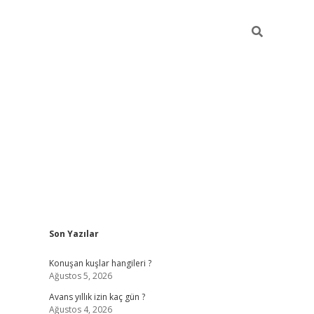
Sidebar
Son Yazılar
vdcasino giriş
Konuşan kuşlar hangileri ?
Ağustos 5, 2026
Avans yıllık izin kaç gün ?
Ağustos 4, 2026