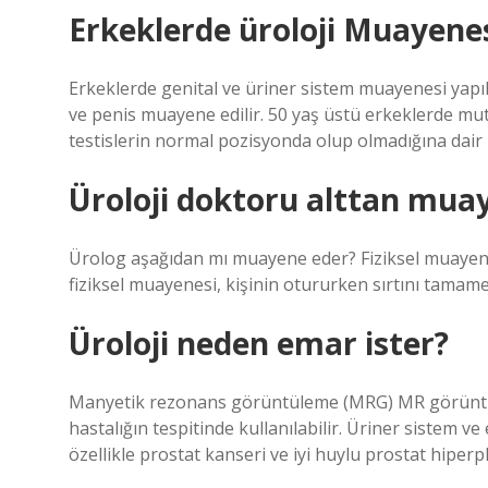
Erkeklerde üroloji Muayenesi
Erkeklerde genital ve üriner sistem muayenesi yapıl
ve penis muayene edilir. 50 yaş üstü erkeklerde mu
testislerin normal pozisyonda olup olmadığına dair 
Üroloji doktoru alttan mua
Ürolog aşağıdan mı muayene eder? Fiziksel muayene 
fiziksel muayenesi, kişinin otururken sırtını tamamen
Üroloji neden emar ister?
Manyetik rezonans görüntüleme (MRG) MR görüntülem
hastalığın tespitinde kullanılabilir. Üriner sistem v
özellikle prostat kanseri ve iyi huylu prostat hiperpla