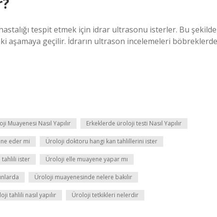
r?
stalığı tespit etmek için idrar ultrasonu isterler. Bu şekilde
ki aşamaya geçilir. İdrarın ultrason incelemeleri böbreklerd
oji Muayenesi Nasıl Yapılır
Erkeklerde üroloji testi Nasıl Yapılır
ene eder mi
Üroloji doktoru hangi kan tahlillerini ister
ahlili ister
Üroloji elle muayene yapar mı
ınlarda
Üroloji muayenesinde nelere bakılır
oji tahlili nasıl yapılır
Üroloji tetkikleri nelerdir