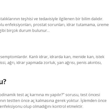
klarının teşhisi ve tedavisiyle ilgilenen bir bilim dalıdır.
yolu enfeksiyonları, prostat sorunları, idrar tutamama, üreme
ı gibi birçok durum bulunur…
semptomlardır. Kanlı idrar, idrarda kan, menide kan, istek
si, ağrı, idrar yapmada zorluk, yan ağrısı, penis akıntısı,
u?
dinamik test aç karnına mı yapılır?” sorusu, test öncesi
stanın testten önce aç kalmasına gerek yoktur. İşlemden önce
lu enfeksiyonu olup olmadığını kontrol etmektir.