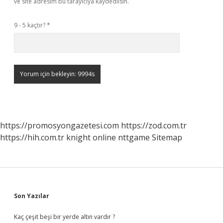
ve site adresim bu tarayıcıya kaydedilsin.
9 - 5 kaçtır?
*
https://promosyongazetesi.com
https://zod.com.tr
https://hih.com.tr
knight online
nttgame
Sitemap
Sidebar
Son Yazılar
Kaç çeşit beşi bir yerde altın vardır ?