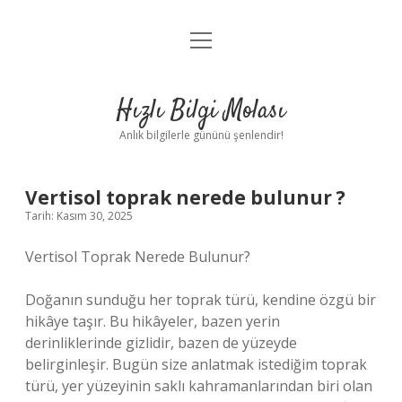
menüyü
Anasayfa
aç
Gizlilik Politikası
Hızlı Bilgi Molası
Yasal Uyarı
Anlık bilgilerle gününü şenlendir!
Hakkımızda
Vertisol toprak nerede bulunur ?
Tarih: Kasım 30, 2025
Vertisol Toprak Nerede Bulunur?
Doğanın sunduğu her toprak türü, kendine özgü bir
hikâye taşır. Bu hikâyeler, bazen yerin
derinliklerinde gizlidir, bazen de yüzeyde
belirginleşir. Bugün size anlatmak istediğim toprak
türü, yer yüzeyinin saklı kahramanlarından biri olan