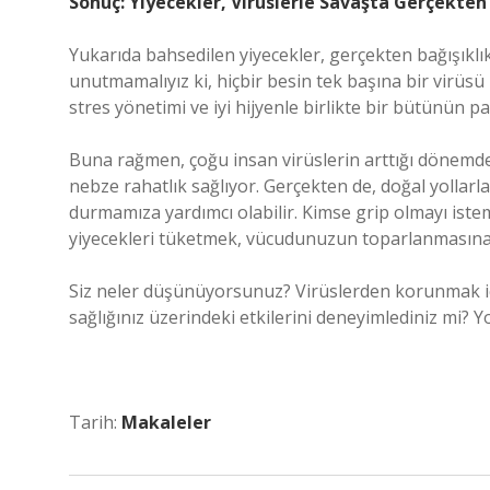
Sonuç: Yiyecekler, Virüslerle Savaşta Gerçekten 
Yukarıda bahsedilen yiyecekler, gerçekten bağışıklı
unutmamalıyız ki, hiçbir besin tek başına bir virüsü 
stres yönetimi ve iyi hijyenle birlikte bir bütünün par
Buna rağmen, çoğu insan virüslerin arttığı dönemd
nebze rahatlık sağlıyor. Gerçekten de, doğal yollarl
durmamıza yardımcı olabilir. Kimse grip olmayı iste
yiyecekleri tüketmek, vücudunuzun toparlanmasına y
Siz neler düşünüyorsunuz? Virüslerden korunmak içi
sağlığınız üzerindeki etkilerini deneyimlediniz mi? 
Tarih:
Makaleler