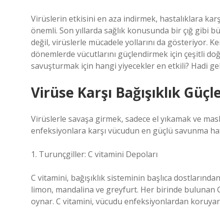
Virüslerin etkisini en aza indirmek, hastalıklara ka
önemli. Son yıllarda sağlık konusunda bir çığ gibi b
değil, virüslerle mücadele yollarını da gösteriyor. K
dönemlerde vücutlarını güçlendirmek için çeşitli doğa
savuşturmak için hangi yiyecekler en etkili? Hadi ge
Virüse Karşı Bağışıklık Güçle
Virüslerle savaşa girmek, sadece el yıkamak ve maske
enfeksiyonlara karşı vücudun en güçlü savunma hattıd
1. Turunçgiller: C vitamini Depoları
C vitamini, bağışıklık sisteminin başlıca dostlarından
limon, mandalina ve greyfurt. Her birinde bulunan C 
oynar. C vitamini, vücudu enfeksiyonlardan koruyarak