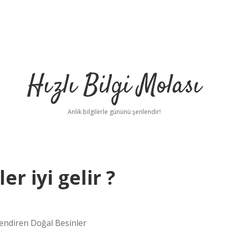
Hızlı Bilgi Molası
Anlık bilgilerle gününü şenlendir!
r iyi gelir ?
çlendiren Doğal Besinler