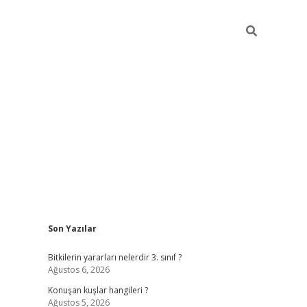
Sidebar
Son Yazılar
vdcasino gir
Bitkilerin yararları nelerdir 3. sınıf ?
Ağustos 6, 2026
Konuşan kuşlar hangileri ?
Ağustos 5, 2026