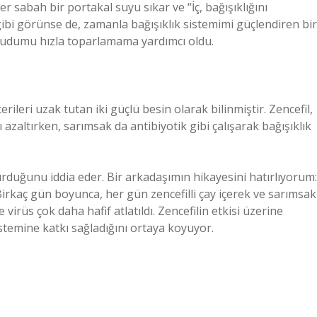
 sabah bir portakal suyu sıkar ve “İç, bağışıklığını
 gibi görünse de, zamanla bağışıklık sistemimi güçlendiren bir
ücudumu hızla toparlamama yardımcı oldu.
rileri uzak tutan iki güçlü besin olarak bilinmiştir. Zencefil,
 azaltırken, sarımsak da antibiyotik gibi çalışarak bağışıklık
şturduğunu iddia eder. Bir arkadaşımın hikayesini hatırlıyorum:
 Birkaç gün boyunca, her gün zencefilli çay içerek ve sarımsak
 virüs çok daha hafif atlatıldı. Zencefilin etkisi üzerine
istemine katkı sağladığını ortaya koyuyor.