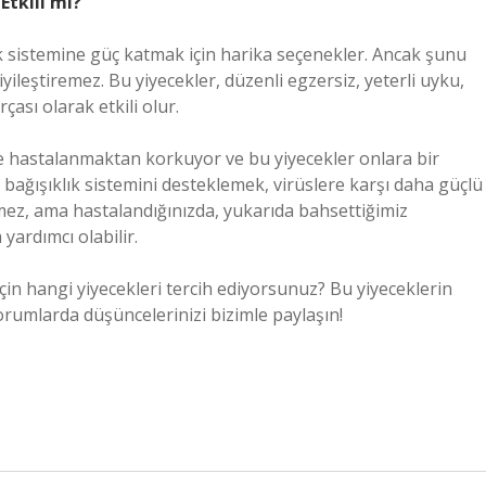
Etkili mi?
k sistemine güç katmak için harika seçenekler. Ancak şunu
iyileştiremez. Bu yiyecekler, düzenli egzersiz, yeterli uyku,
çası olarak etkili olur.
e hastalanmaktan korkuyor ve bu yiyecekler onlara bir
a bağışıklık sistemini desteklemek, virüslere karşı daha güçlü
mez, ama hastalandığınızda, yukarıda bahsettiğimiz
ardımcı olabilir.
n hangi yiyecekleri tercih ediyorsunuz? Bu yiyeceklerin
Yorumlarda düşüncelerinizi bizimle paylaşın!