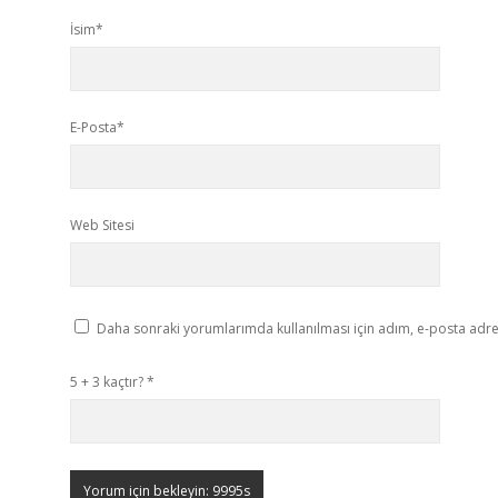
İsim*
E-Posta*
Web Sitesi
Daha sonraki yorumlarımda kullanılması için adım, e-posta adres
5 + 3 kaçtır?
*