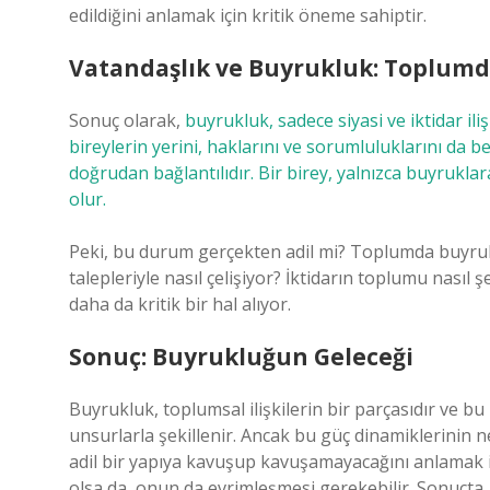
edildiğini anlamak için kritik öneme sahiptir.
Vatandaşlık ve Buyrukluk: Toplumd
Sonuç olarak,
buyrukluk, sadece siyasi ve iktidar il
bireylerin yerini, haklarını ve sorumluluklarını da bel
doğrudan bağlantılıdır. Bir birey, yalnızca buyrukl
olur.
Peki, bu durum gerçekten adil mi? Toplumda buyruklu
talepleriyle nasıl çelişiyor? İktidarın toplumu nası
daha da kritik bir hal alıyor.
Sonuç: Buyrukluğun Geleceği
Buyrukluk, toplumsal ilişkilerin bir parçasıdır ve bu i
unsurlarla şekillenir. Ancak bu güç dinamiklerinin
adil bir yapıya kavuşup kavuşamayacağını anlamak i
olsa da, onun da evrimleşmesi gerekebilir. Sonuçta, h