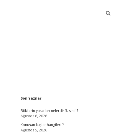
Sidebar
Son Yazılar
vdcasino giri
Bitkilerin yararları nelerdir 3. sınıf ?
Ağustos 6, 2026
Konuşan kuşlar hangileri ?
Ağustos 5, 2026