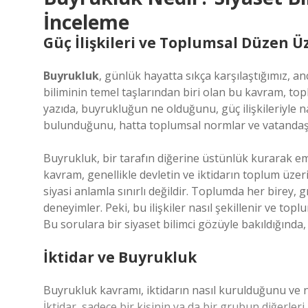
İnceleme
Güç İlişkileri ve Toplumsal Düzen Üz
Buyrukluk
, günlük hayatta sıkça karşılaştığımız, 
biliminin temel taşlarından biri olan bu kavram, to
yazıda, buyrukluğun ne olduğunu, güç ilişkileriyle na
bulunduğunu, hatta toplumsal normlar ve vatandaşlıkl
Buyrukluk, bir tarafın diğerine üstünlük kurarak e
kavram, genellikle devletin ve iktidarın toplum üz
siyasi anlamla sınırlı değildir. Toplumda her birey, 
deneyimler. Peki, bu ilişkiler nasıl şekillenir ve t
Bu sorulara bir siyaset bilimci gözüyle bakıldığında
İktidar ve Buyrukluk
Buyrukluk kavramı, iktidarın nasıl kurulduğunu ve 
İktidar, sadece bir kişinin ya da bir grubun diğerle