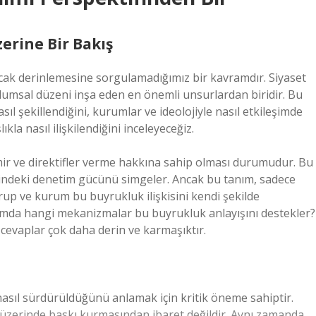
erine Bir Bakış
ancak derinlemesine sorgulamadığımız bir kavramdır. Siyaset
plumsal düzeni inşa eden en önemli unsurlardan biridir. Bu
sıl şekillendiğini, kurumlar ve ideolojiyle nasıl etkileşimde
a nasıl ilişkilendiğini inceleyeceğiz.
mir ve direktifler verme hakkına sahip olması durumudur. Bu
erindeki denetim gücünü simgeler. Ancak bu tanım, sadece
grup ve kurum bu buyrukluk ilişkisini kendi şekilde
oplumda hangi mekanizmalar bu buyrukluk anlayışını destekler?
, cevaplar çok daha derin ve karmaşıktır.
nasıl sürdürüldüğünü anlamak için kritik öneme sahiptir.
ri üzerinde baskı kurmasından ibaret değildir. Aynı zamanda