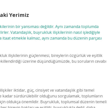
aki Yerimiz
işkilerinin bir yansıması değildir. Aynı zamanda toplumda
irler. Vatandaşlık, buyrukluk ilişkilerinin nasıl işlediğiyle
ara itaat etmekle kalmaz, aynı zamanda bu düzenin parçası
k ilişkilerinin güçlenmesi, bireylerin özgürlük ve eşitlik
l şekillendirdiği üzerine düşündüğümüzde, bu soruların cevabı
lişkiler iktidar, güç, cinsiyet ve vatandaşlık gibi temel
 ne kadar sürdürülebilir olduğunu sorgulamak, toplumların
çin oldukça önemlidir. Buyrukluk, toplumsal düzenin temeli
er bireyin hakları ve eşitliği, buyruklukla değil, daha