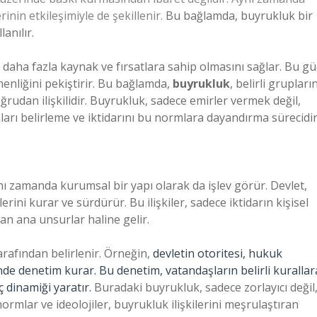
inin etkileşimiyle de şekillenir.
Bu bağlamda, buyrukluk bir
anılır.
 daha fazla kaynak ve fırsatlara sahip olmasını sağlar. Bu gü
emenliğini pekiştirir. Bu bağlamda,
buyrukluk
, belirli grupları
rudan ilişkilidir. Buyrukluk, sadece emirler vermek değil,
rı belirleme ve iktidarını bu normlara dayandırma sürecidir
ynı zamanda kurumsal bir yapı olarak da işlev görür. Devlet,
lerini kurar ve sürdürür. Bu ilişkiler, sadece iktidarın kişisel
ran ana unsurlar haline gelir.
tarafından belirlenir. Örneğin,
devletin otoritesi, hukuk
inde denetim kurar. Bu denetim, vatandaşların belirli kurallar
 dinamiği yaratır.
Buradaki buyrukluk, sadece zorlayıcı değil
ormlar ve ideolojiler, buyrukluk ilişkilerini meşrulaştıran