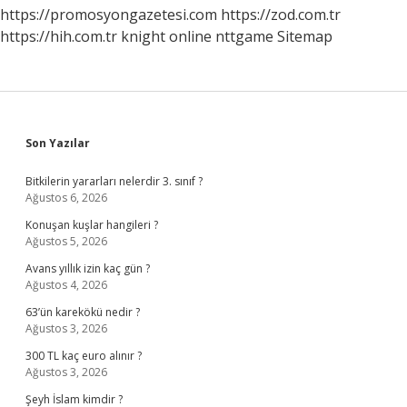
https://promosyongazetesi.com
https://zod.com.tr
https://hih.com.tr
knight online
nttgame
Sitemap
Sidebar
Son Yazılar
Bitkilerin yararları nelerdir 3. sınıf ?
Ağustos 6, 2026
Konuşan kuşlar hangileri ?
Ağustos 5, 2026
Avans yıllık izin kaç gün ?
Ağustos 4, 2026
63’ün karekökü nedir ?
Ağustos 3, 2026
300 TL kaç euro alınır ?
Ağustos 3, 2026
Şeyh İslam kimdir ?