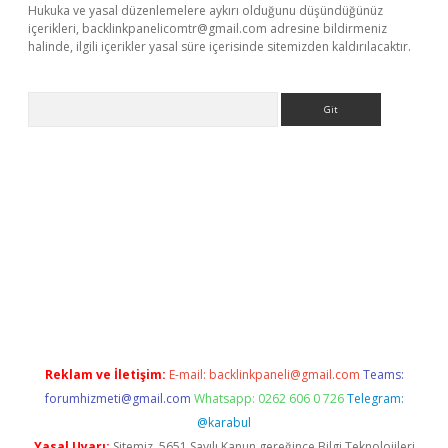
Hukuka ve yasal düzenlemelere aykırı olduğunu düşündüğünüz
içerikleri,
backlinkpanelicomtr@gmail.com
adresine bildirmeniz
halinde, ilgili içerikler yasal süre içerisinde sitemizden kaldırılacaktır.
Arama
riş
Reklam ve İletişim:
E-mail:
backlinkpaneli@gmail.com
Teams:
forumhizmeti@gmail.com
Whatsapp: 0262 606 0 726
Telegram:
@karabul
Yasal Uyarı:
Sitemiz, 5651 Sayılı Kanun gereğince Bilgi Teknolojileri