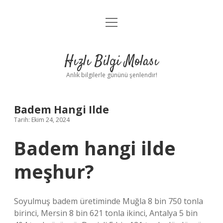
menüyü
Anasayfa
aç
Gizlilik Politikası
Hızlı Bilgi Molası
Yasal Uyarı
Anlık bilgilerle gününü şenlendir!
Hakkımızda
Badem Hangi Ilde
Tarih: Ekim 24, 2024
Badem hangi ilde
meşhur?
Soyulmuş badem üretiminde Muğla 8 bin 750 tonla
birinci, Mersin 8 bin 621 tonla ikinci, Antalya 5 bin